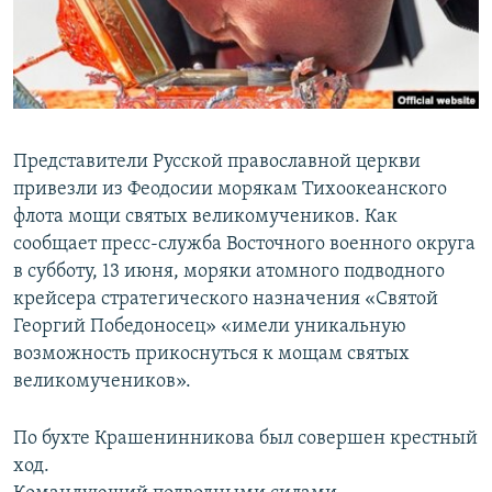
ПРИСОЕДИНЯЙТЕСЬ!
ПОБЕДИТЕЛЕЙ НЕ СУДЯТ?
КРЫМ.НЕПОКОРЕННЫЙ
ELIFBE
УКРАИНСКАЯ ПРОБЛЕМА КРЫМА
Представители Русской православной церкви
Все сайты RFE/RL
привезли из Феодосии морякам Тихоокеанского
флота мощи святых великомучеников. Как
сообщает пресс-служба Восточного военного округа
в субботу, 13 июня, моряки атомного подводного
крейсера стратегического назначения «Святой
Георгий Победоносец» «имели уникальную
возможность прикоснуться к мощам святых
великомучеников».
По бухте Крашенинникова был совершен крестный
ход.