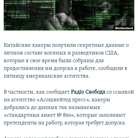
ПРИСОЕДИНЯЙТЕСЬ!
ПОБЕДИТЕЛЕЙ НЕ СУДЯТ?
КРЫМ.НЕПОКОРЕННЫЙ
ELIFBE
УКРАИНСКАЯ ПРОБЛЕМА КРЫМА
Китайские хакеры получили секретные данные о
Все сайты RFE/RL
личном составе военных и разведчиков США,
которые в свое время были собраны для
предоставления им допуска к работе, сообщили в
пятницу американские агентства.
В частности, как сообщает
Радіо Cвобода
со ссылкой
на агентство «Асошиейтед пресс», хакеры
добрались до данных так называемых
«стандартных анкет № 86s», которые заполняют
претенденты на работу, которая требует допуска.