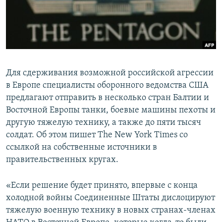
ПРИСОЕДИНЯЙТЕСЬ!
ПОБЕДИТЕЛЕЙ НЕ СУДЯТ?
КРЫМ.НЕПОКОРЕННЫЙ
ELIFBE
УКРАИНСКАЯ ПРОБЛЕМА КРЫМА
Для сдерживания возможной российской агрессии
Все сайты RFE/RL
в Европе специалисты оборонного ведомства США
предлагают отправить в несколько стран Балтии и
Восточной Европы танки, боевые машины пехоты и
другую тяжелую технику, а также до пяти тысяч
солдат. Об этом пишет The New York Times со
ссылкой на собственные источники в
правительственных кругах.
«Если решение будет принято, впервые с конца
холодной войны Соединенные Штаты дислоцируют
тяжелую военную технику в новых странах-членах