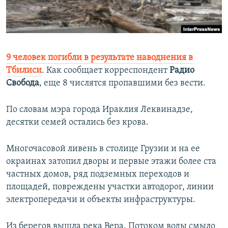
ПРИСОЕДИНЯЙТЕСЬ!
ПОБЕДИТЕЛЕЙ НЕ СУДЯТ?
КРЫМ.НЕПОКОРЕННЫЙ
ELIFBE
9 человек погибли в результате наводнения в
УКРАИНСКАЯ ПРОБЛЕМА КРЫМА
Тбилиси
. Как сообщает корреспондент
Радио
Все сайты RFE/RL
Свобода
, еще 8 числятся пропавшими без вести.
По словам мэра города Ираклия Леквинадзе,
десятки семей остались без крова.
Многочасовой ливень в столице Грузии и на ее
окраинах затопил дворы и первые этажи более ста
частных домов, ряд подземных переходов и
площадей, повреждены участки автодорог, линии
электропередачи и объекты инфраструктуры.
Из берегов вышла река Вера. Потоком воды смыло