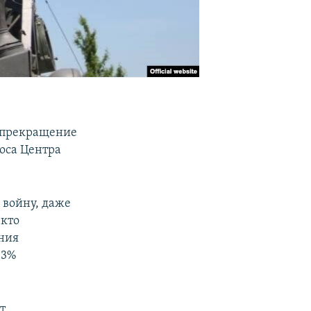
и прекращение
роса Центра
 войну, даже
 кто
ния
,3%
т