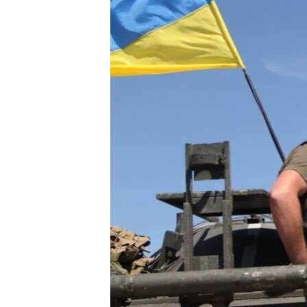
ПОБЕДИТЕЛЕЙ НЕ СУДЯТ?
КРЫМ.НЕПОКОРЕННЫЙ
ELIFBE
УКРАИНСКАЯ ПРОБЛЕМА КРЫМА