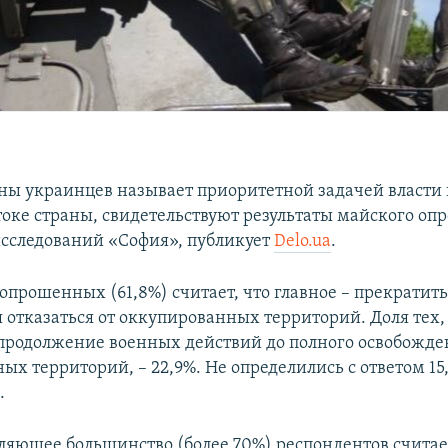
ны украинцев называет приоритетной задачей власт
токе cтраны, свидетельствуют результаты майского оп
сследований «София», публикует
Delo.ua
.
опрошенных (61,8%) считает, что главное – прекратить
 отказаться от оккупированных территорий. Доля тех,
 продолжение военных действий до полного освобожде
ых территорий, – 22,9%. Не определились с ответом 15
.
ляющее большинство (более 70%) респондентов считае