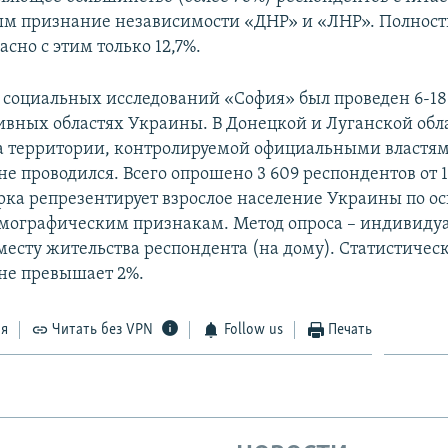
м признание независимости «ДНР» и «ЛНР». Полност
асно с этим только 12,7%.
 социальных исследований «София» был проведен 6-18 
вных областях Украины. В Донецкой и Луганской обла
а территории, контролируемой официальными властя
е проводился. Всего опрошено 3 609 респондентов от 1
рка репрезентирует взрослое население Украины по 
мографическим признакам. Метод опроса – индивиду
месту жительства респондента (на дому). Статистичес
не превышает 2%.
ся
Читать без VPN
Follow us
Печать