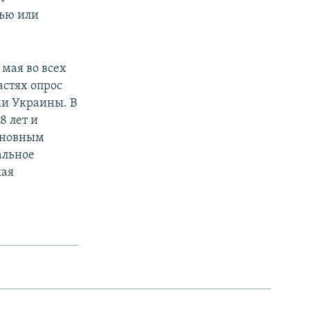
ью или
мая во всех
стях опрос
ми Украины. В
8 лет и
основным
альное
кая