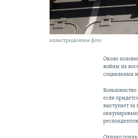
иллюстрационное фото
Около полови
войны на вос
социальных и
Большинство 
если придется
выступает за
оккупированн
респондентов
Однако подав