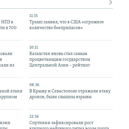
11:15
 НПЗ в
Трамп заявил, что в США «огромное
ти в 700
количество боеприпасов»
10:11
ковали
Казахстан вновь стал самым
я
процветающим государством
кали из
Центральной Азии – рейтинг
08:36
нной атаки
В Крыму и Севастополе отражали атаку
 крупном
дронов, были слышны взрывы
22:36
ензин
Спутники зафиксировали рост
ерты
крупного нефтяного пятна возле порта