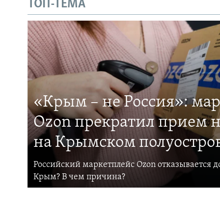
ТОП-ТЕМА
«Крым – не Россия»: ма
Ozon прекратил прием н
на Крымском полуостро
Российский маркетплейс Ozon отказывается до
Крым? В чем причина?