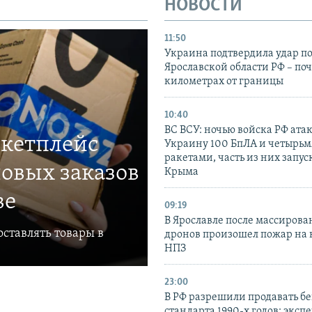
НОВОСТИ
11:50
Украина подтвердила удар по
Ярославской области РФ – поч
километрах от границы
10:40
ВС ВСУ: ночью войска РФ ата
ркетплейс
Украину 100 БпЛА и четырьм
ракетами, часть из них запус
овых заказов
Крыма
ве
09:19
В Ярославле после массирова
ставлять товары в
дронов произошел пожар на
НПЗ
23:00
В РФ разрешили продавать б
стандарта 1990-х годов: эксп