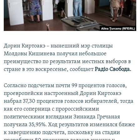
ПРИСОЕДИНЯЙТЕСЬ!
ПОБЕДИТЕЛЕЙ НЕ СУДЯТ?
КРЫМ.НЕПОКОРЕННЫЙ
ELIFBE
УКРАИНСКАЯ ПРОБЛЕМА КРЫМА
Дорин Киртоакэ – нынешний мэр столицы
Все сайты RFE/RL
Молдовы Кишинева получил небольшое
преимущество по результатам местных выборов в
стране в это воскресенье, сообщает
Радіо Свобода.
Согласно подсчетам почти 99 процентов голосов,
проевропейски настроенный Дорин Киртоакэ
набрал 37,30 процентов голосов избирателей, тогда
как его соперница с пророссийскими
политическими взглядами Зинаида Гречаная
получила 35,95%. Ход результатов изменился ближе
к завершению подсчета, поскольку на стадии