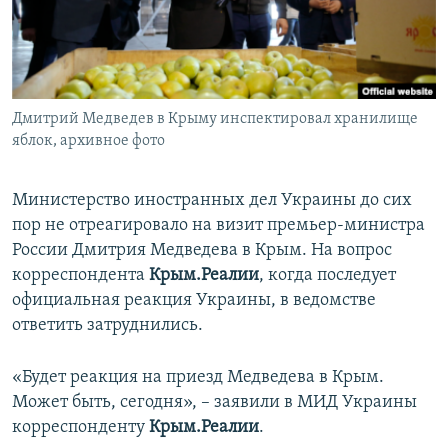
ПРИСОЕДИНЯЙТЕСЬ!
ПОБЕДИТЕЛЕЙ НЕ СУДЯТ?
КРЫМ.НЕПОКОРЕННЫЙ
ELIFBE
Дмитрий Медведев в Крыму инспектировал хранилище
УКРАИНСКАЯ ПРОБЛЕМА КРЫМА
яблок, архивное фото
Все сайты RFE/RL
Министерство иностранных дел Украины до сих
пор не отреагировало на визит премьер-министра
России Дмитрия Медведева в Крым. На вопрос
корреспондента
Крым.Реалии
, когда последует
официальная реакция Украины, в ведомстве
ответить затруднились.
«Будет реакция на приезд Медведева в Крым.
Может быть, сегодня», – заявили в МИД Украины
корреспонденту
Крым.Реалии
.