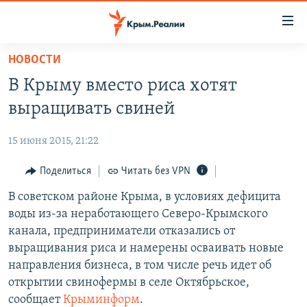
Доступность
ссылки
Вернуться
НОВОСТИ
к
НОВОСТИ
В Крыму вместо риса хотят
основному
СПЕЦПРОЕКТЫ
содержанию
выращивать свиней
ВОДА
Вернутся
ГРУЗ 200
к
15 июня 2015, 21:22
ИСТОРИЯ
КАРТА ВОЕННЫХ ОБЪЕКТОВ КРЫМА
главной
ЕЩЕ
Поделиться
Читать без VPN
11 ЛЕТ ОККУПАЦИИ КРЫМА. 11 ИСТОРИЙ СОПРОТИВЛЕНИЯ
навигации
Вернутся
РАДІО СВОБОДА
В советском районе Крыма, в условиях дефицита
ИНТЕРАКТИВ
к
воды из-за неработающего Северо-Крымского
КАК ОБОЙТИ БЛОКИРОВКУ
ИНФОГРАФИКА
поиску
канала, предприниматели отказались от
ТЕЛЕПРОЕКТ КРЫМ.РЕАЛИИ
выращивания риса и намерены осваивать новые
Українською
направления бизнеса, в том числе речь идет об
СОВЕТЫ ПРАВОЗАЩИТНИКОВ
Qırımtatar
открытии свинофермы в селе Октябрьское,
ПРОПАВШИЕ БЕЗ ВЕСТИ
сообщает
Крыминформ
.