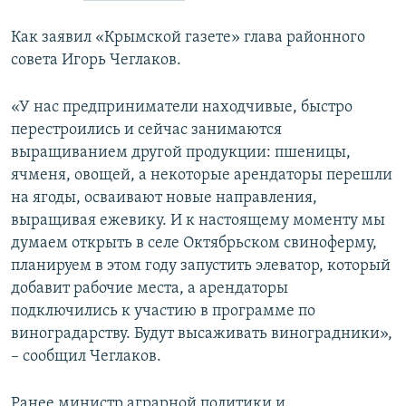
ПРИСОЕДИНЯЙТЕСЬ!
ПОБЕДИТЕЛЕЙ НЕ СУДЯТ?
Как заявил «Крымской газете» глава районного
КРЫМ.НЕПОКОРЕННЫЙ
совета Игорь Чеглаков.
ELIFBE
«У нас предприниматели находчивые, быстро
УКРАИНСКАЯ ПРОБЛЕМА КРЫМА
перестроились и сейчас занимаются
Все сайты RFE/RL
выращиванием другой продукции: пшеницы,
ячменя, овощей, а некоторые арендаторы перешли
на ягоды, осваивают новые направления,
выращивая ежевику. И к настоящему моменту мы
думаем открыть в селе Октябрьском свиноферму,
планируем в этом году запустить элеватор, который
добавит рабочие места, а арендаторы
подключились к участию в программе по
виноградарству. Будут высаживать виноградники»,
– сообщил Чеглаков.
Ранее министр аграрной политики и