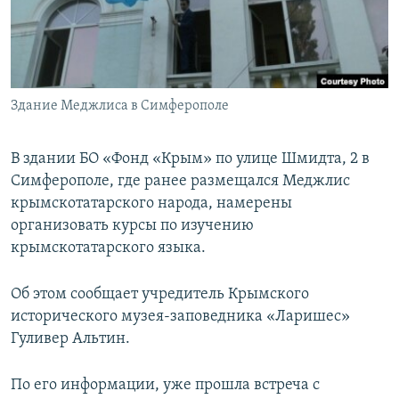
ПРИСОЕДИНЯЙТЕСЬ!
ПОБЕДИТЕЛЕЙ НЕ СУДЯТ?
КРЫМ.НЕПОКОРЕННЫЙ
ELIFBE
Здание Меджлиса в Симферополе
УКРАИНСКАЯ ПРОБЛЕМА КРЫМА
Все сайты RFE/RL
В здании БО «Фонд «Крым» по улице Шмидта, 2 в
Симферополе, где ранее размещался Меджлис
крымскотатарского народа, намерены
организовать курсы по изучению
крымскотатарского языка.
Об этом сообщает учредитель Крымского
исторического музея-заповедника «Ларишес»
Гуливер Альтин.
По его информации, уже прошла встреча с