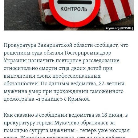
ПРИСОЕДИНЯЙТЕСЬ!
ПОБЕДИТЕЛЕЙ НЕ СУДЯТ?
КРЫМ.НЕПОКОРЕННЫЙ
ELIFBE
УКРАИНСКАЯ ПРОБЛЕМА КРЫМА
Прокуратура Закарпатской области сообщает, что
Все сайты RFE/RL
решением суда обязали Госгорпромнадзор
Украины назначить повторное расследование
относительно смерти отца двоих детей при
выполнении своих профессиональных
обязанностей. По данным ведомства, 37-летний
мужчина умер при прохождении таможенного
досмотра на «границе» с Крымом.
Как сказано в сообщении ведомства за 18 июня, в
прокуратуру города Мукачево обратилась за
помощью супруга мужчины – теперь уже молодая