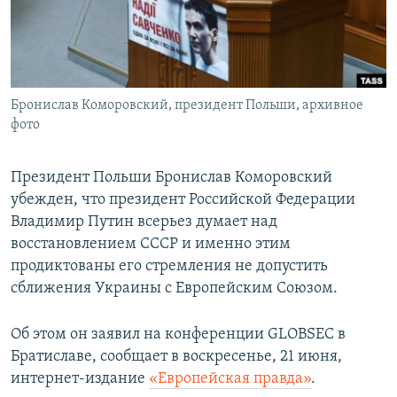
ПРИСОЕДИНЯЙТЕСЬ!
ПОБЕДИТЕЛЕЙ НЕ СУДЯТ?
КРЫМ.НЕПОКОРЕННЫЙ
ELIFBE
Бронислав Коморовский, президент Польши, архивное
УКРАИНСКАЯ ПРОБЛЕМА КРЫМА
фото
Все сайты RFE/RL
Президент Польши Бронислав Коморовский
убежден, что президент Российской Федерации
Владимир Путин всерьез думает над
восстановлением СССР и именно этим
продиктованы его стремления не допустить
сближения Украины с Европейским Союзом.
Об этом он заявил на конференции GLOBSEC в
Братиславе, сообщает в воскресенье, 21 июня,
интернет-издание
«Европейская правда»
.