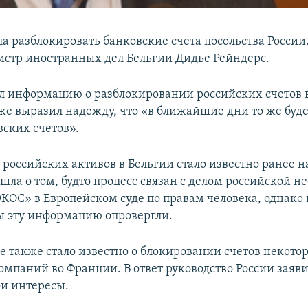
а разблокировать банковские счета посольства России
стр иностранных дел Бельгии Дидье Рейндерс.
л информацию о разблокировании российских счетов в
же выразил надежду, что «в ближайшие дни то же буде
вских счетов».
российских активов в Бельгии стало известно ранее на
шла о том, будто процесс связан с делом российской н
ОС» в Европейском суде по правам человека, однако 
ы эту информацию опровергли.
ле также стало известно о блокировании счетов некото
мпаний во Франции. В ответ руководство России заявил
и интересы.