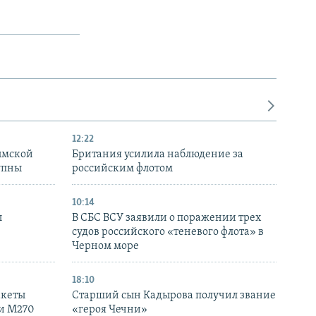
12:22
ымской
Британия усилила наблюдение за
упны
российским флотом
10:14
ы
В СБС ВСУ заявили о поражении трех
судов российского «теневого флота» в
Черном море
18:10
акеты
Старший сын Кадырова получил звание
ки M270
«героя Чечни»