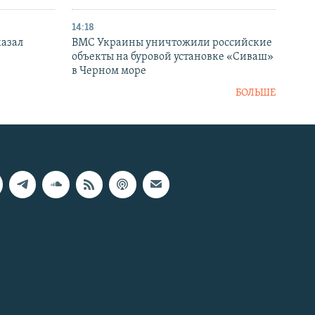
14:18
казал
ВМС Украины уничтожили российские
объекты на буровой установке «Сиваш»
в Черном море
БОЛЬШЕ