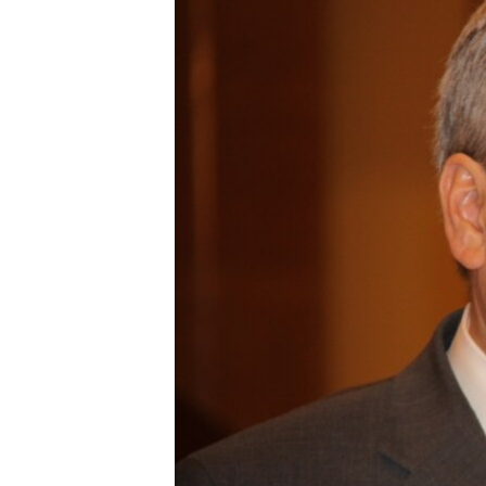
ПОБЕДИТЕЛЕЙ НЕ СУДЯТ?
КРЫМ.НЕПОКОРЕННЫЙ
ELIFBE
УКРАИНСКАЯ ПРОБЛЕМА КРЫМА