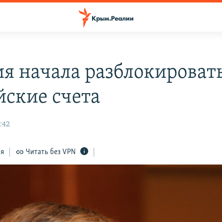
ия начала разблокироват
йские счета
:42
ся
Читать без VPN