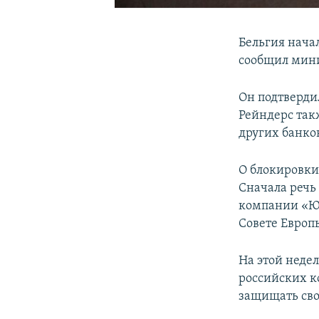
Бельгия начал
сообщил мини
Он подтверди
Рейндерс так
других банко
О блокировки 
Сначала речь 
компании «ЮК
Совете Европ
На этой неде
российских ко
защищать сво