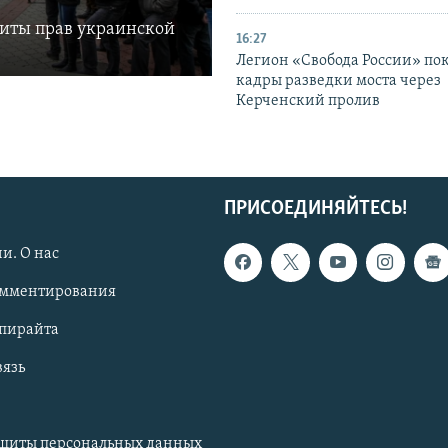
щиты прав украинской
16:27
Легион «Свобода России» по
кадры разведки моста через
Керченский пролив
ПРИСОЕДИНЯЙТЕСЬ!
и. О нас
омментирования
опирайта
вязь
ащиты персональных данных