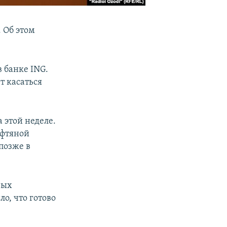
. Об этом
 банке ING.
т касаться
 этой неделе.
ефтяной
позже в
рых
о, что готово