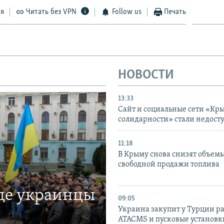
ся
Читать без VPN
Follow us
Печать
НОВОСТИ
13:33
Сайт и социальные сети «Кр
солидарности» стали недост
11:18
В Крыму снова снизят объем
свободной продажи топлива
где украинцы
09:05
Украина закупит у Турции р
ATACMS и пусковые установ