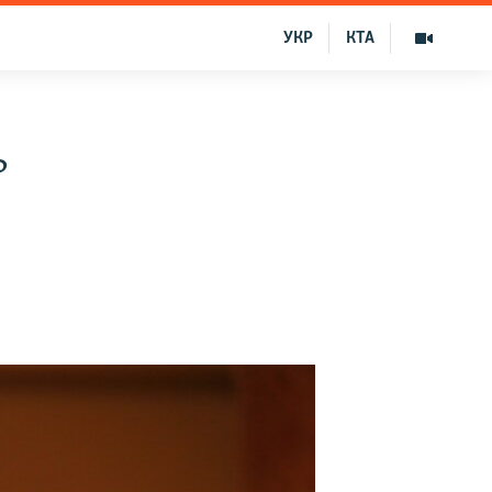
УКР
КТА
ь