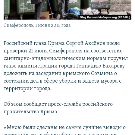
ПРИСОЕДИНЯЙТЕСЬ!
ПОБЕДИТЕЛЕЙ НЕ СУДЯТ?
КРЫМ.НЕПОКОРЕННЫЙ
Симферополь, 1 июня 2015 года
ELIFBE
УКРАИНСКАЯ ПРОБЛЕМА КРЫМА
Российский глава Крыма Сергей Аксёнов после
Все сайты RFE/RL
проверки 21 июня Симферополя на соответствие
санитарно-эпидемиологическим нормам поручил
главе администрации города Геннадию Бахареву
доложить на заседании крымского Совмина о
состоянии дел в сфере уборки и вывоза мусора с
территории города.
Об этом сообщает пресс-служба российского
правительства Крыма.
«Мною были сделаны не самые лучшие выводы о