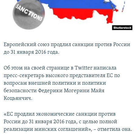
ПРИСОЕДИНЯЙТЕСЬ!
ПОБЕДИТЕЛЕЙ НЕ СУДЯТ?
КРЫМ.НЕПОКОРЕННЫЙ
ELIFBE
УКРАИНСКАЯ ПРОБЛЕМА КРЫМА
Европейский союз продлил санкции против России
Все сайты RFE/RL
до 31 января 2016 года.
Об этом на своей странице в Twitter написала
пресс-секретарь высокого представителя ЕС по
вопросам внешней политики и политики
безопасности Федерики Могерини Майя
Коцьянчич.
«ЕС продлил экономические санкции против
России до 31 января 2016 года, с целью полной
реализации минских соглашений», – отметила она.