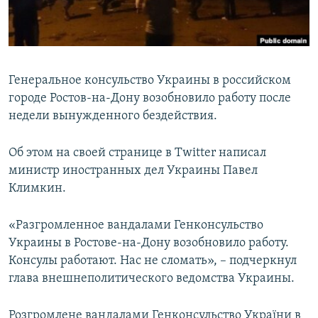
ПРИСОЕДИНЯЙТЕСЬ!
ПОБЕДИТЕЛЕЙ НЕ СУДЯТ?
КРЫМ.НЕПОКОРЕННЫЙ
ELIFBE
Генеральное консульство Украины в российском
УКРАИНСКАЯ ПРОБЛЕМА КРЫМА
городе Ростов-на-Дону возобновило работу после
Все сайты RFE/RL
недели вынужденного бездействия.
Об этом на своей странице в Twitter написал
министр иностранных дел Украины Павел
Климкин.
«Разгромленное вандалами Генконсульство
Украины в Ростове-на-Дону возобновило работу.
Консулы работают. Нас не сломать», – подчеркнул
глава внешнеполитического ведомства Украины.
Розгромлене вандалами Генконсульство України в