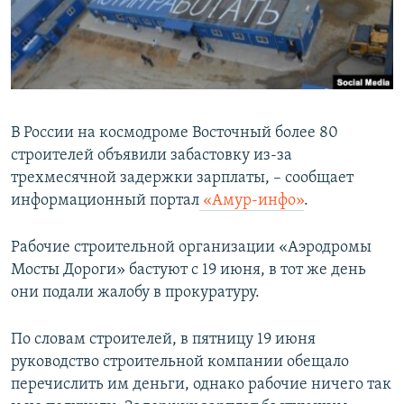
ПРИСОЕДИНЯЙТЕСЬ!
ПОБЕДИТЕЛЕЙ НЕ СУДЯТ?
КРЫМ.НЕПОКОРЕННЫЙ
ELIFBE
УКРАИНСКАЯ ПРОБЛЕМА КРЫМА
В России на космодроме Восточный более 80
Все сайты RFE/RL
строителей объявили забастовку из-за
трехмесячной задержки зарплаты, – сообщает
информационный портал
«Амур-инфо»
.
Рабочие строительной организации «Аэродромы
Мосты Дороги» бастуют с 19 июня, в тот же день
они подали жалобу в прокуратуру.
По словам строителей, в пятницу 19 июня
руководство строительной компании обещало
перечислить им деньги, однако рабочие ничего так