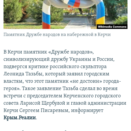
ПРИСОЕДИНЯЙТЕСЬ!
ПОБЕДИТЕЛЕЙ НЕ СУДЯТ?
КРЫМ.НЕПОКОРЕННЫЙ
ELIFBE
Памятник Дружбе народов на набережной в Керчи
УКРАИНСКАЯ ПРОБЛЕМА КРЫМА
Все сайты RFE/RL
В Керчи памятник «Дружбе народов»,
символизирующий дружбу Украины и России,
подвергся критике российского скульптора
Леонида Тазьбы, который заявил городским
властям, что этот памятник «не достоин» города-
героя». Такое заявление Тазьба сделал во время
встречи с председателем Керченского городского
совета Ларисой Щербулой и главой администрации
Керчи Сергеем Писаревым, информирует
Крым.Реалии
.