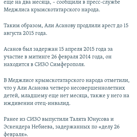
еще на два месяца, – сообщили в пресс-службе
ПРИСОЕДИНЯЙТЕСЬ!
ПОБЕДИТЕЛЕЙ НЕ СУДЯТ?
Меджлиса крымскотатарского народа.
КРЫМ.НЕПОКОРЕННЫЙ
Таким образом, Али Асанову продлили арест до 15
ELIFBE
августа 2015 года.
УКРАИНСКАЯ ПРОБЛЕМА КРЫМА
Все сайты RFE/RL
Асанов был задержан 15 апреля 2015 года за
участие в митинге 26 февраля 2014 года, он
находится в СИЗО Симферополя.
В Меджлисе крымскотатарского народа отметили,
что у Али Асанова четверо несовершеннолетних
детей, младшему еще нет месяца, также у него на
иждивении отец-инвалид.
Ранее из СИЗО выпустили Талята Юнусова и
Эскендера Небиева, задержанных по «делу 26
февраля».