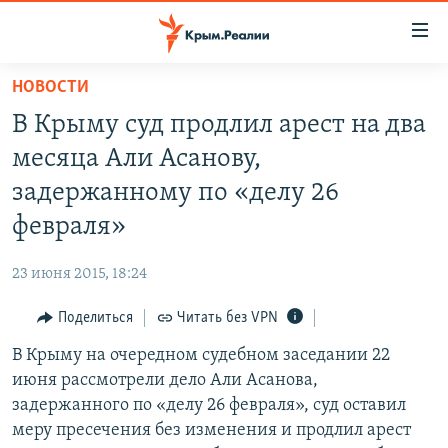
Доступность
ссылки
Вернуться
НОВОСТИ
к
НОВОСТИ
В Крыму суд продлил арест на два
основному
СПЕЦПРОЕКТЫ
содержанию
месяца Али Асанову,
ВОДА
Вернутся
ГРУЗ 200
задержанному по «делу 26
к
ИСТОРИЯ
КАРТА ВОЕННЫХ ОБЪЕКТОВ КРЫМА
февраля»
главной
ЕЩЕ
11 ЛЕТ ОККУПАЦИИ КРЫМА. 11 ИСТОРИЙ СОПРОТИВЛЕНИЯ
навигации
23 июня 2015, 18:24
Вернутся
РАДІО СВОБОДА
ИНТЕРАКТИВ
к
Поделиться
Читать без VPN
КАК ОБОЙТИ БЛОКИРОВКУ
ИНФОГРАФИКА
поиску
В Крыму на очередном судебном заседании 22
ТЕЛЕПРОЕКТ КРЫМ.РЕАЛИИ
Українською
июня рассмотрели дело Али Асанова,
СОВЕТЫ ПРАВОЗАЩИТНИКОВ
задержанного по «делу 26 февраля», суд оставил
Qırımtatar
меру пресечения без изменения и продлил арест
ПРОПАВШИЕ БЕЗ ВЕСТИ