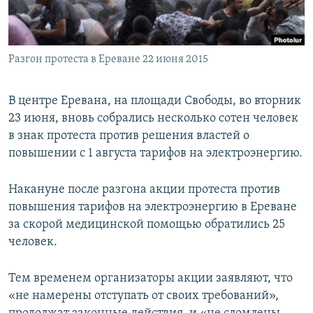
ПРИСОЕДИНЯЙТЕСЬ!
ПОБЕДИТЕЛЕЙ НЕ СУДЯТ?
КРЫМ.НЕПОКОРЕННЫЙ
Разгон протеста в Ереване 22 июня 2015
ELIFBE
УКРАИНСКАЯ ПРОБЛЕМА КРЫМА
В центре Еревана, на площади Свободы, во вторник
Все сайты RFE/RL
23 июня, вновь собрались несколько сотен человек
в знак протеста против решения властей о
повышении с 1 августа тарифов на электроэнергию.
Накануне после разгона акции протеста против
повышения тарифов на электроэнергию в Ереване
за скорой медицинской помощью обратились 25
человек.
Тем временем организаторы акции заявляют, что
«не намерены отступать от своих требований»,