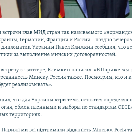
 встречи глав МИД стран так называемого «нормандс
краины, Германии, Франции и России – поздно вечером
 дипломатии Украины Павел Климкин сообщил, что вс
упили за выполнение минских договоренностей.
встречу в твиттере, Климкин написал: «В Париже мы 
реданность Минску. Россия также. Посмотрим, кто и к
будет реализовывать».
авил, что для Украины «три темы остаются определя
огня, обмен пленными и выборы по стандартам ОБСЕ
ных территориях.
Парижі ми всі підтримали відданість Мінську. Росія т