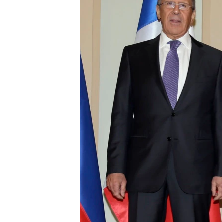
ПОБЕДИТЕЛЕЙ НЕ СУДЯТ?
КРЫМ.НЕПОКОРЕННЫЙ
ELIFBE
УКРАИНСКАЯ ПРОБЛЕМА КРЫМА