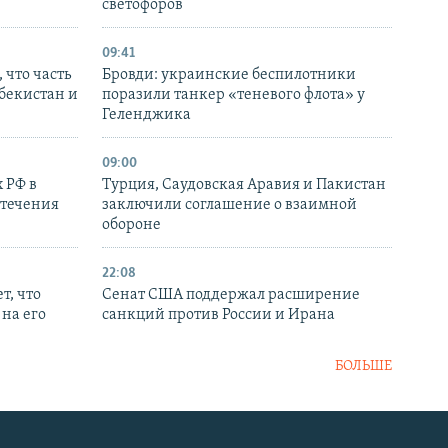
светофоров
09:41
 что часть
Бровди: украинские беспилотники
збекистан и
поразили танкер «теневого флота» у
Геленджика
09:00
 РФ в
Турция, Саудовская Аравия и Пакистан
стечения
заключили соглашение о взаимной
обороне
22:08
т, что
Сенат США поддержал расширение
на его
санкций против России и Ирана
БОЛЬШЕ