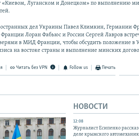
у «Киевом, Луганском и Донецком» по выполнению м
тей.
остранных дел Украины Павел Климкин, Германии Фр
Франции Лоран Фабьюс и России Сергей Лавров встреч
ерями в МИД Франции, чтобы обсудить положение в У
изиса на востоке страны и выполнение минских догов
ся
Читать без VPN
Follow us
Печать
НОВОСТИ
12:08
Журналист Есипенко рассказ
деле крымского автомехани