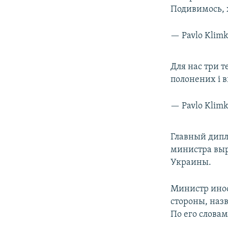
Подивимось, х
— Pavlo Klim
Для нас три 
полонених і 
— Pavlo Klim
Главный дипл
министра выр
Украины.
Министр инос
стороны, наз
По его слова