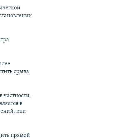
мической
сстановлении
стра
алее
стить срыва
в частности,
ляется в
вений, или
дить прямой