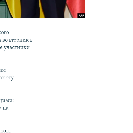
кого
 во вторник в
е участники
все
ак эту
ющими:
» на
акож.