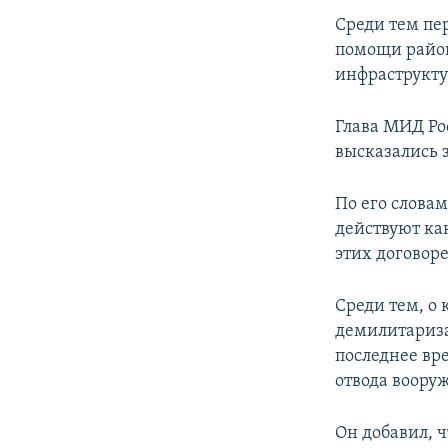
Среди тем пе
помощи район
инфраструкту
Глава МИД Ро
высказались 
По его слова
действуют ка
этих договоре
Среди тем, о 
демилитариза
последнее вр
отвода воору
Он добавил, 