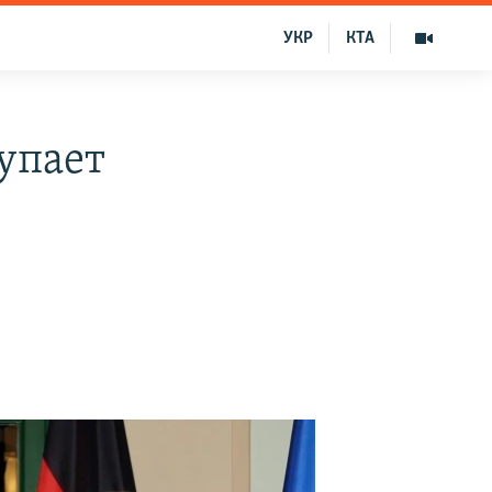
УКР
КТА
упает