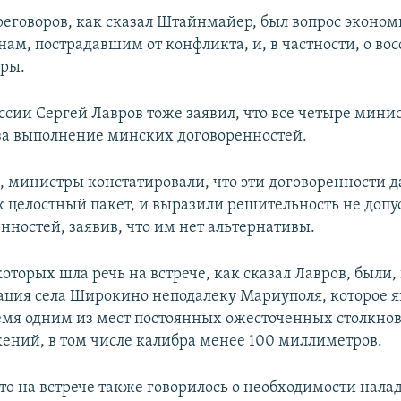
реговоров, как сказал Штайнмайер, был вопрос эконо
ам, пострадавшим от конфликта, и, в частности, о во
ры.
ссии Сергей Лавров тоже заявил, что все четыре мини
за выполнение минских договоренностей.
м, министры констатировали, что эти договоренности д
к целостный пакет, и выразили решительность не допу
нностей, заявив, что им нет альтернативы.
которых шла речь на встрече, как сказал Лавров, были, 
ция села Широкино неподалеку Мариуполя, которое яв
емя одним из мест постоянных ожесточенных столкно
жений, в том числе калибра менее 100 миллиметров.
что на встрече также говорилось о необходимости нала