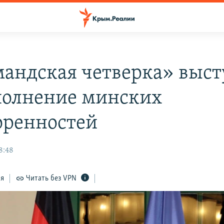
андская четверка» выст
полнение минских
оренностей
8:48
ся
Читать без VPN