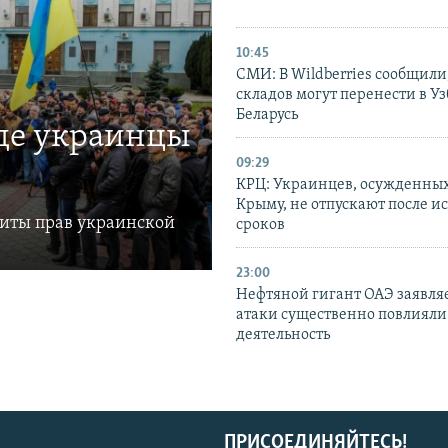
10:45
СМИ: В Wildberries сообщили,
складов могут перенести в У
Беларусь
где украинцы
09:29
КРЦ: Украинцев, осужденных
Крыму, не отпускают после и
щиты прав украинской
сроков
23:00
Нефтяной гигант ОАЭ заявляе
атаки существенно повлияли 
деятельность
ПРИСОЕДИНЯЙТЕСЬ!