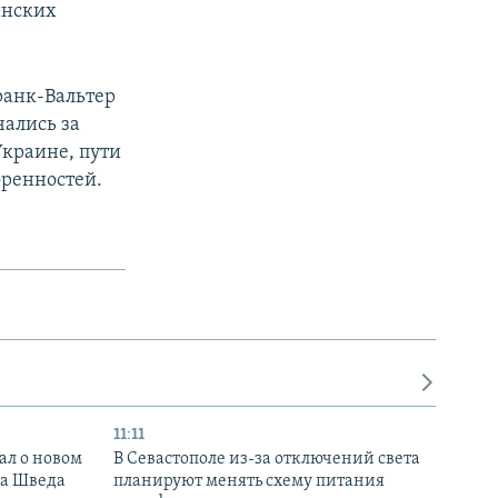
инских
анк-Вальтер
ались за
краине, пути
оренностей.
11:11
ал о новом
В Севастополе из-за отключений света
ка Шведа
планируют менять схему питания