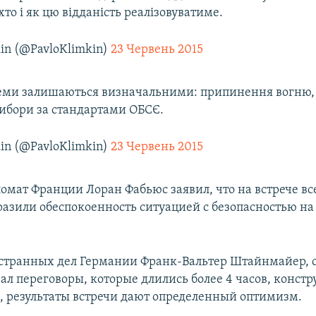
то і як цю відданість реалізовуватиме.
kin (@PavloKlimkin)
23 Червень 2015
теми залишаються визначальними: припинення вогню,
вибори за стандартами ОБСЄ.
kin (@PavloKlimkin)
23 Червень 2015
омат Франции Лоран Фабьюс заявил, что на встрече вс
азили обеспокоенность ситуацией с безопасностью на
транных дел Германии Франк-Вальтер Штайнмайер, с
вал переговоры, которые длились более 4 часов, конст
м, результаты встречи дают определенный оптимизм.