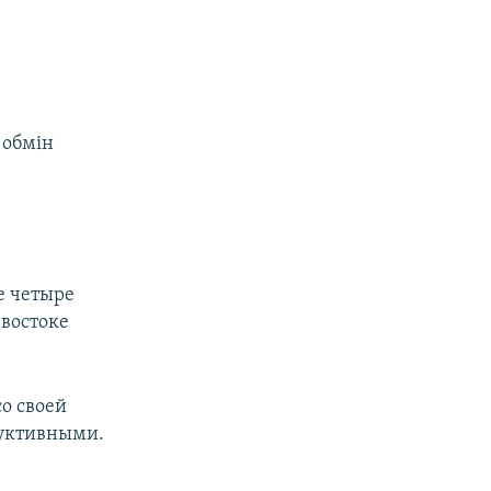
 обмін
е четыре
 востоке
о своей
руктивными.