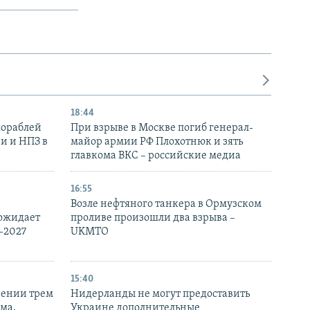
18:44
кораблей
При взрыве в Москве погиб генерал-
и и НПЗ в
майор армии РФ Плохотнюк и зять
главкома ВКС – российские медиа
16:55
Возле нефтяного танкера в Ормузском
 ожидает
проливе произошли два взрыва –
-2027
UKMTO
15:40
рении трем
Нидерланды не могут предоставить
ма,
Украине дополнительные