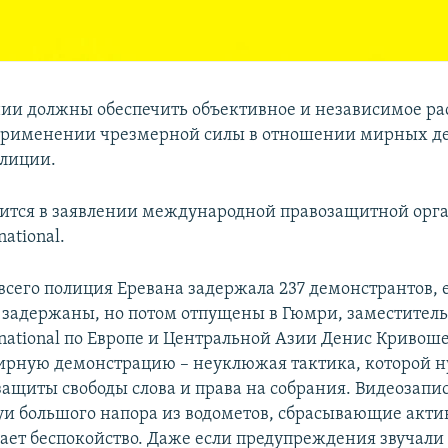
ии должны обеспечить объективное и независимое ра
 применении чрезмерной силы в отношении мирных д
олиции.
рится в заявлении международной правозащитной орг
national.
 всего полиция Еревана задержала 237 демонстрантов, 
 задержаны, но потом отпущены в Гюмри, заместитель
rnational по Европе и Центральной Азии Денис Кривоше
ирную демонстрацию – неуклюжая тактика, которой 
защиты свободы слова и права на собрания. Видеозапис
уи большого напора из водометов, сбрасывающие акти
ает беспокойство. Даже если предупреждения звучали 