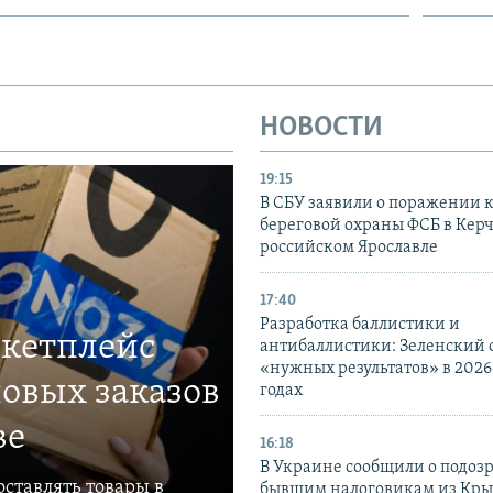
НОВОСТИ
19:15
В СБУ заявили о поражении 
береговой охраны ФСБ в Керч
российском Ярославле
17:40
Разработка баллистики и
ркетплейс
антибаллистики: Зеленский
«нужных результатов» в 2026
овых заказов
годах
ве
16:18
В Украине сообщили о подоз
ставлять товары в
бывшим налоговикам из Кры