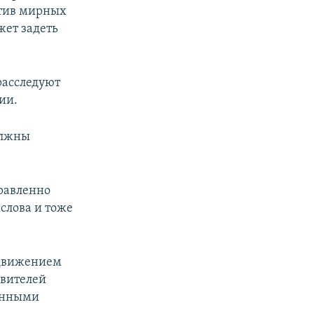
отив мирных
жет задеть
расследуют
ии.
олжны
правленно
слова и тоже
 движением
авителей
венными