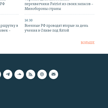
 РФ
перехватчики Patriot из своих запасов –
Минобороны страны
14:30
аршрутку в
Военные РФ проводят вторые за день
овек –
учения в Оливе под Ялтой
БОЛЬШЕ