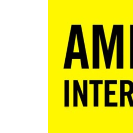
ПОБЕДИТЕЛЕЙ НЕ СУДЯТ?
КРЫМ.НЕПОКОРЕННЫЙ
ELIFBE
УКРАИНСКАЯ ПРОБЛЕМА КРЫМА