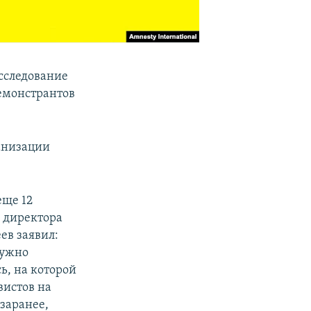
сследование
емонстрантов
анизации
еще 12
 директора
ев заявил:
нужно
ь, на которой
вистов на
заранее,