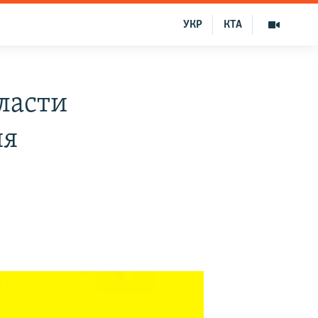
УКР
КТА
ласти
ия