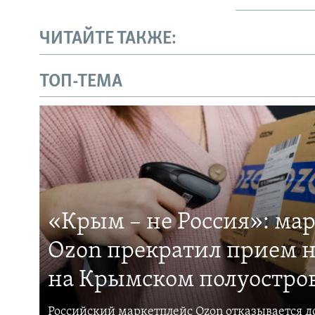
ЧИТАЙТЕ ТАКЖЕ:
ТОП-ТЕМА
«Крым – не Россия»: ма
Ozon прекратил прием н
на Крымском полуостро
Российский маркетплейс Ozon отказывается до