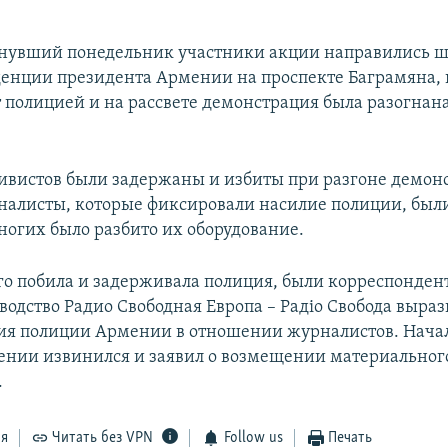
нувший понедельник участники акции направились ш
енции президента Армении на проспекте Баграмяна, г
 полицией и на рассвете демонстрация была разогна
тивистов были задержаны и избиты при разгоне демон
налисты, которые фиксировали насилие полиции, бы
многих было разбито их оборудование.
ого побила и задерживала полиция, были корреспонден
водство Радио Свободная Европа – Радіо Свобода выраз
ия полиции Армении в отношении журналистов. Нача
нии извинился и заявил о возмещении материальног
.
ся
Читать без VPN
Follow us
Печать