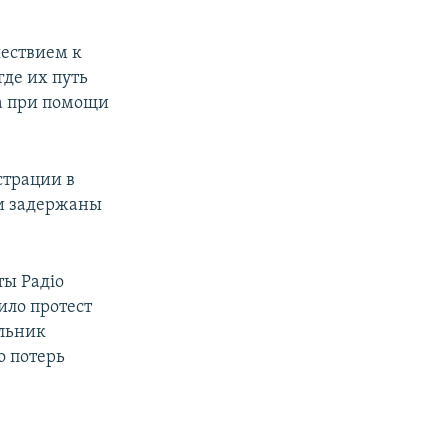
ествием к
де их путь
на при помощи
страции в
ли задержаны
ты Радіо
ило протест
льник
о потерь