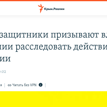
защитники призывают в
ии расследовать действ
ии
0:02
ся
Читать без VPN