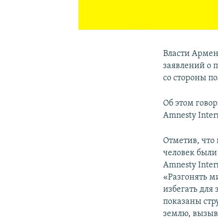
Власти Армен
заявлений о
со стороны п
Об этом гово
Amnesty Inter
Отметив, что
человек были
Amnesty Inte
«Разгонять м
избегать для 
показаны стр
землю, вызыв