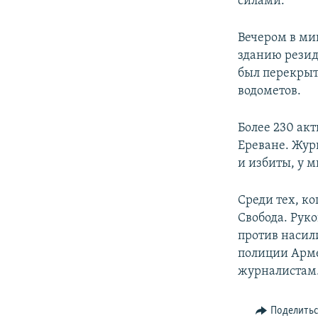
силами.
Вечером в ми
зданию резид
был перекрыт
водометов.
Более 230 ак
Ереване. Жур
и избиты, у 
Среди тех, к
Свобода. Руко
против насил
полиции Арме
журналистам
Поделить