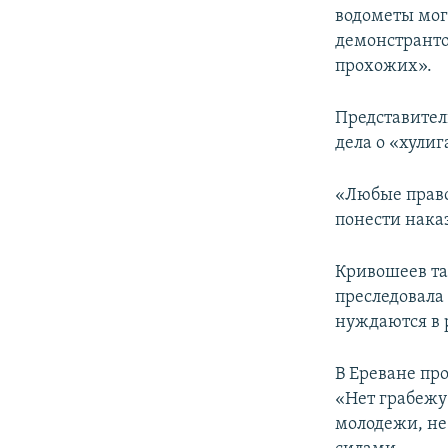
водометы мог
демонстрантов
прохожих».
Представитель
дела о «хулиг
«Любые право
понести наказ
Кривошеев та
преследовала
нуждаются в 
В Ереване пр
«Нет грабежу
молодежи, не