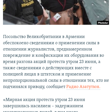
ПРИСОЕДИНЯЙТЕСЬ!
ПОБЕДИТЕЛЕЙ НЕ СУДЯТ?
КРЫМ.НЕПОКОРЕННЫЙ
ELIFBE
УКРАИНСКАЯ ПРОБЛЕМА КРЫМА
Посольство Великобритании в Армении
Все сайты RFE/RL
обеспокоено сведениями о применении силы в
отношении журналистов, преднамеренном
повреждение и конфискации их оборудования во
время разгона акций протеста утром 23 июня, а
также сведениями о действующих вместе с
полицией лицах в штатском и применение
непропорциональной силы в отношении тех, кто не
подчинялся приводу, сообщает
Радио Азатутюн.
«Мирная акция протеста утром 23 июня
завершилась насилием – задержанием