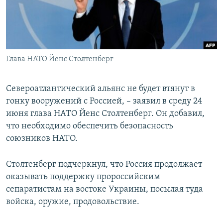
ПРИСОЕДИНЯЙТЕСЬ!
ПОБЕДИТЕЛЕЙ НЕ СУДЯТ?
КРЫМ.НЕПОКОРЕННЫЙ
ELIFBE
Глава НАТО Йенс Столтенберг
УКРАИНСКАЯ ПРОБЛЕМА КРЫМА
Все сайты RFE/RL
Североатлантический альянс не будет втянут в
гонку вооружений с Россией, – заявил в среду 24
июня глава НАТО Йенс Столтенберг. Он добавил,
что необходимо обеспечить безопасность
союзников НАТО.
Столтенберг подчеркнул, что Россия продолжает
оказывать поддержку пророссийским
сепаратистам на востоке Украины, посылая туда
войска, оружие, продовольствие.