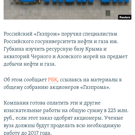
ПРИСОЕДИНЯЙТЕСЬ!
ПОБЕДИТЕЛЕЙ НЕ СУДЯТ?
КРЫМ.НЕПОКОРЕННЫЙ
ELIFBE
Российский «Газпром» поручил специалистам
УКРАИНСКАЯ ПРОБЛЕМА КРЫМА
Российского госуниверситета нефти и газа им.
Все сайты RFE/RL
Губкина изучить ресурсную базу Крыма и
акваторий Черного и Азовского морей на предмет
добычи нефти и газа.
Об этом сообщает
РБК
, ссылаясь на материалы к
общему собранию акционеров «Газпрома».
Компания готова оплатить эти и другие
изыскательные работы на общую сумму в 225 млн.
руб., если этот заказ одобрят акционеры. Ученые
вуза должны будут проделать всю необходимую
работу до 2017 года.