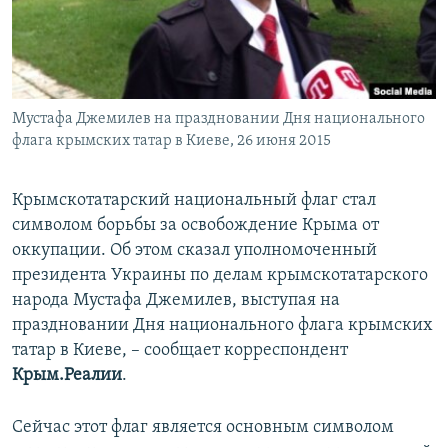
ПРИСОЕДИНЯЙТЕСЬ!
ПОБЕДИТЕЛЕЙ НЕ СУДЯТ?
КРЫМ.НЕПОКОРЕННЫЙ
ELIFBE
Мустафа Джемилев на праздновании Дня национального
УКРАИНСКАЯ ПРОБЛЕМА КРЫМА
флага крымских татар в Киеве, 26 июня 2015
Все сайты RFE/RL
Крымскотатарский национальный флаг стал
символом борьбы за освобождение Крыма от
оккупации. Об этом сказал уполномоченный
президента Украины по делам крымскотатарского
народа Мустафа Джемилев, выступая на
праздновании Дня национального флага крымских
татар в Киеве, – сообщает корреспондент
Крым.Реалии
.
Сейчас этот флаг является основным символом