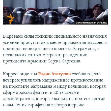
ПРИСОЕДИНЯЙТЕСЬ!
ПОБЕДИТЕЛЕЙ НЕ СУДЯТ?
КРЫМ.НЕПОКОРЕННЫЙ
ELIFBE
УКРАИНСКАЯ ПРОБЛЕМА КРЫМА
В Ереване силы полиции специального назначения
Все сайты RFE/RL
усилили присутствие в месте проведения массового
протеста, перекрывшего проспект Баграмяна, в
нескольких сотнях метров от резиденции
президента Армении Сержа Саргсяна.
Корреспонденты
Радио Азатутюн
сообщают, что
вечером усилилось напряженное противостояние
на проспекте Баграмяна между полицией, которая
сформировала фланги, и 20 тысячами
демонстрантов, которые вышли на протест против
повышения тарифов на электроэнергию.