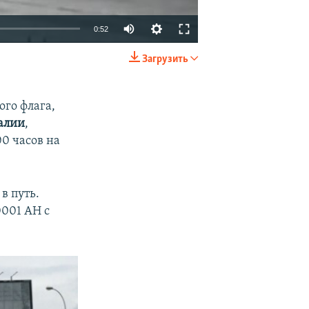
0:52
Загрузить
EMBED
SHARE
ого флага,
алии
,
00 часов на
в путь.
001 АН с