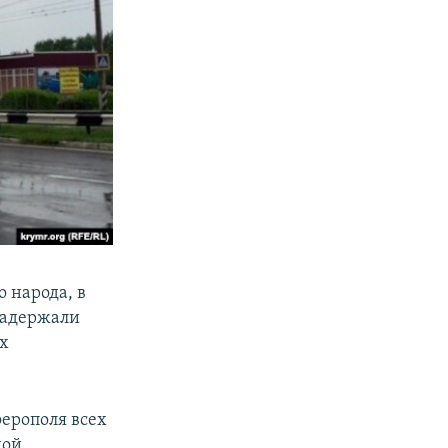
 народа, в
задержали
их
ерополя всех
ной