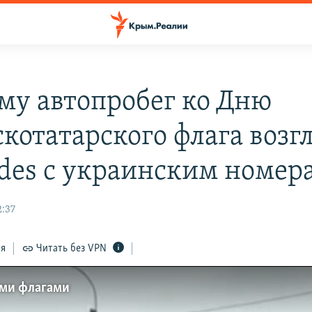
му автопробег ко Дню
котатарского флага возг
des с украинским номер
2:37
ся
Читать без VPN
ими флагами