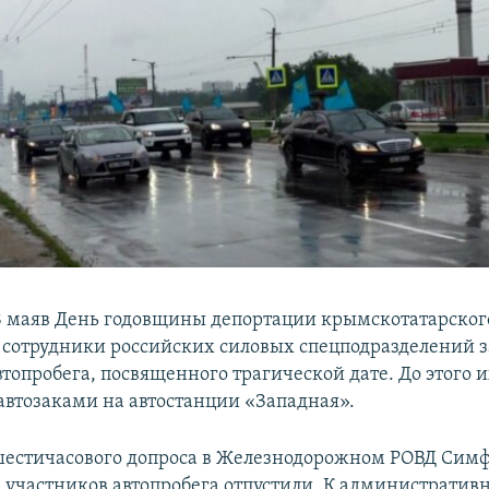
 маяв День годовщины депортации крымскотатарского
сотрудники российских силовых спецподразделений 
топробега, посвященного трагической дате. До этого 
автозаками на автостанции «Западная».
шестичасового допроса в Железнодорожном РОВД Симф
участников автопробега отпустили. К административ