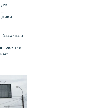
пути
бы
удники
 Гагарина и
емя прежним
рыму
,