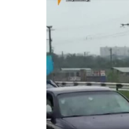
ПОБЕДИТЕЛЕЙ НЕ СУДЯТ?
КРЫМ.НЕПОКОРЕННЫЙ
ELIFBE
УКРАИНСКАЯ ПРОБЛЕМА КРЫМА