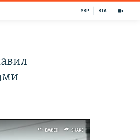
УКР
КТА
лавил
ами
EMBED
SHARE