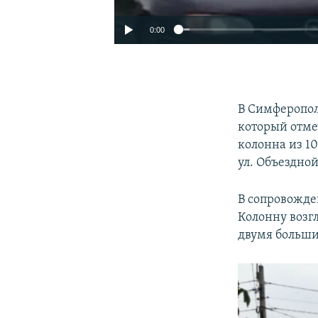
0:00
В Симферопол
который отме
колонна из 10
ул. Объездно
В сопровожде
Колонну возг
двумя больши