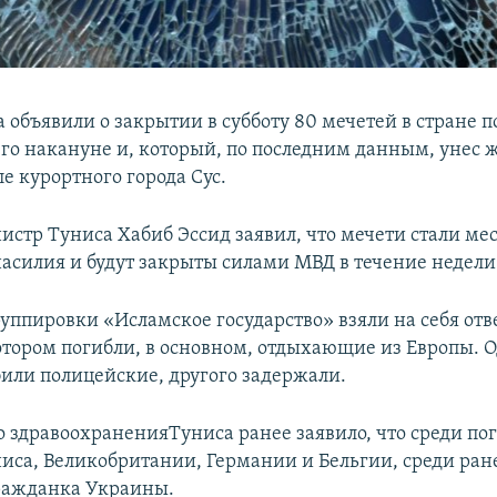
 объявили о закрытии в субботу 80 мечетей в стране п
о накануне и, который, по последним данным, унес 
ле курортного города Сус.
стр Туниса Хабиб Эссид заявил, что мечети стали ме
асилия и будут закрыты силами МВД в течение недели
руппировки «Исламское государство» взяли на себя отв
котором погибли, в основном, отдыхающие из Европы. 
били полицейские, другого задержали.
 здравоохраненияТуниса ранее заявило, что среди по
иса, Великобритании, Германии и Бельгии, среди ран
ражданка Украины.