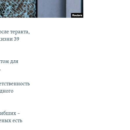
осле теракта,
жизни 39
стом для
.
етственность
Одного
гибших –
еных есть