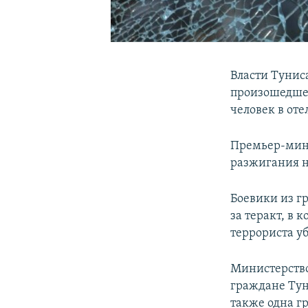
Власти Туниса
произошедшег
человек в оте
Премьер-мини
разжигания н
Боевики из г
за теракт, в 
террориста у
Министерство
граждане Тун
также одна г