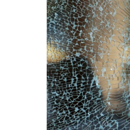
ПОБЕДИТЕЛЕЙ НЕ СУДЯТ?
КРЫМ.НЕПОКОРЕННЫЙ
ELIFBE
УКРАИНСКАЯ ПРОБЛЕМА КРЫМА