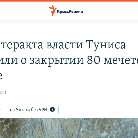
 теракта власти Туниса
или о закрытии 80 мечет
е
:33
ся
Читать без VPN