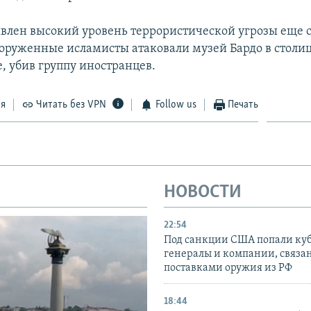
явлен высокий уровень террористической угрозы еще с
вооруженные исламисты атаковали музей Бардо в столи
, убив группу иностранцев.
ся
Читать без VPN
Follow us
Печать
НОВОСТИ
22:54
Под санкции США попали ку
генералы и компании, связа
поставками оружия из РФ
18:44