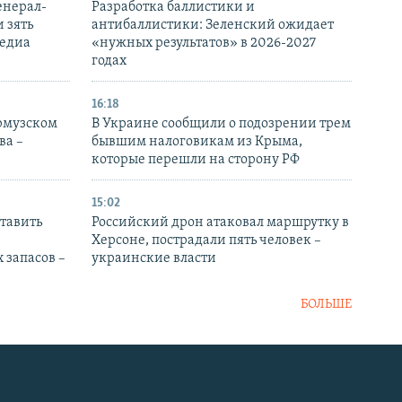
енерал-
Разработка баллистики и
 зять
антибаллистики: Зеленский ожидает
медиа
«нужных результатов» в 2026-2027
годах
16:18
Ормузском
В Украине сообщили о подозрении трем
ва –
бывшим налоговикам из Крыма,
которые перешли на сторону РФ
15:02
тавить
Российский дрон атаковал маршрутку в
Херсоне, пострадали пять человек –
 запасов –
украинские власти
БОЛЬШЕ