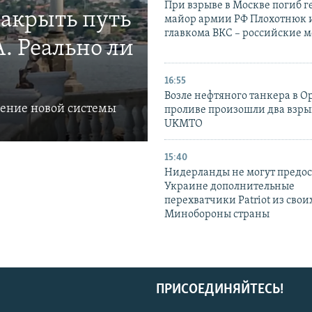
При взрыве в Москве погиб г
закрыть путь
майор армии РФ Плохотнюк и
главкома ВКС – российские 
. Реально ли
16:55
Возле нефтяного танкера в 
ление новой системы
проливе произошли два взры
UKMTO
15:40
Нидерланды не могут предос
Украине дополнительные
перехватчики Patriot из своих
Минобороны страны
ПРИСОЕДИНЯЙТЕСЬ!