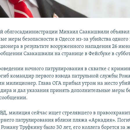
ой облгосадминистрации Михаил Саакашвили объявил
ые меры безопасности в Одессе из-за убийства одного
ционера в результате вооруженного нападения 26 июня
ообщении Саакашвили на странице в Фейсбуке в суббот
роведении ночного патрулирования в схватке с крими
гиб командир первого взвода патрульной службы Ром
ин милиционер. Глава ОГА прибыл утром на место убий
дира и дал указания принять дополнительные меры б
 сообщении.
Д, милиция сейчас ищет стрелявшего в правоохранит
ернего патрулирования вблизи пляжа «Аркадия». Пог
оману Труфкину было 30 лет, его коллега борется за 