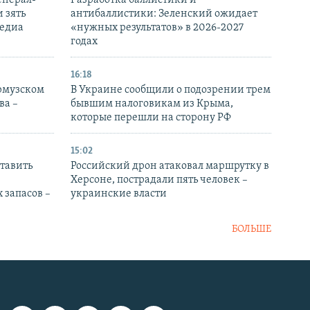
енерал-
Разработка баллистики и
 зять
антибаллистики: Зеленский ожидает
медиа
«нужных результатов» в 2026-2027
годах
16:18
Ормузском
В Украине сообщили о подозрении трем
ва –
бывшим налоговикам из Крыма,
которые перешли на сторону РФ
15:02
тавить
Российский дрон атаковал маршрутку в
Херсоне, пострадали пять человек –
 запасов –
украинские власти
БОЛЬШЕ