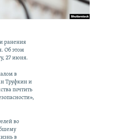
 и ранения
. Об этом
у, 27 июня.
налом в
ан Труфкин и
ства почтить
езопасности»,
елей во
ибшему
жизнь в