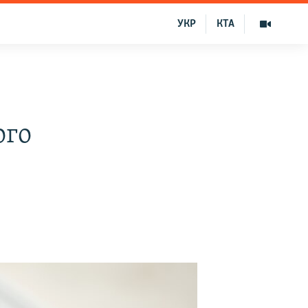
УКР
КТА
ого