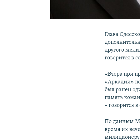
Глава Одесск
дополнительн
другого мили
говорится в с
«Вчера при п
«Аркадии» по
был ранен од
память коман
– говорится в
По данным МВ
время их веч
милиционеру Р