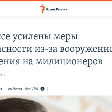
ссе усилены меры
асности из-за вооруженн
ения на милиционеров
:01
ся
Читать без VPN