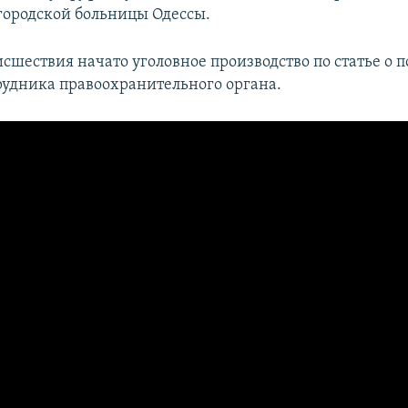
ородской больницы Одессы.
сшествия начато уголовное производство по статье о п
рудника правоохранительного органа.