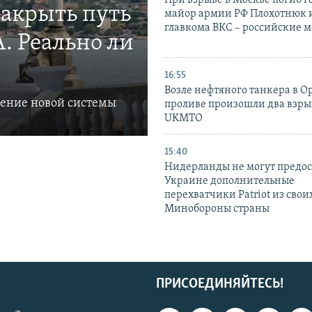
При взрыве в Москве погиб г
закрыть путь
майор армии РФ Плохотнюк и
главкома ВКС – российские 
. Реально ли
16:55
Возле нефтяного танкера в 
ление новой системы
проливе произошли два взры
UKMTO
15:40
Нидерланды не могут предос
Украине дополнительные
перехватчики Patriot из своих
Минобороны страны
ПРИСОЕДИНЯЙТЕСЬ!