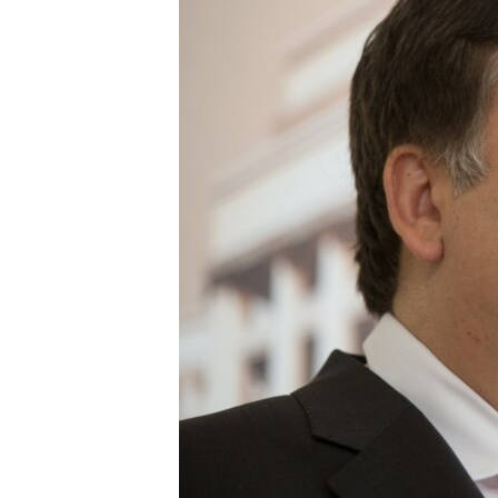
ПОБЕДИТЕЛЕЙ НЕ СУДЯТ?
КРЫМ.НЕПОКОРЕННЫЙ
ELIFBE
УКРАИНСКАЯ ПРОБЛЕМА КРЫМА