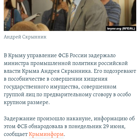
ПРИСОЕДИНЯЙТЕСЬ!
ПОБЕДИТЕЛЕЙ НЕ СУДЯТ?
КРЫМ.НЕПОКОРЕННЫЙ
ELIFBE
Андрей Скрынник
УКРАИНСКАЯ ПРОБЛЕМА КРЫМА
Все сайты RFE/RL
В Крыму управление ФСБ России задержало
министра промышленной политики российской
власти Крыма Андрея Скрынника. Его подозревают
в пособничестве в совершении хищения
государственного имущества, совершенном
группой лиц по предварительному сговору в особо
крупном размере.
Задержание произошло накануне, информацию об
этом ФСБ обнародовала в понедельник 29 июня,
сообщает
Крыминформ
.