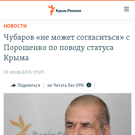
Доступность
ссылки
Вернуться
НОВОСТИ
к
НОВОСТИ
Чубаров «не может согласиться» с
основному
СПЕЦПРОЕКТЫ
содержанию
Порошенко по поводу статуса
ВОДА
Вернутся
ГРУЗ 200
Крыма
к
ИСТОРИЯ
КАРТА ВОЕННЫХ ОБЪЕКТОВ КРЫМА
главной
01 июля 2015, 19:09
ЕЩЕ
11 ЛЕТ ОККУПАЦИИ КРЫМА. 11 ИСТОРИЙ СОПРОТИВЛЕНИЯ
навигации
Вернутся
Поделиться
Читать без VPN
РАДІО СВОБОДА
ИНТЕРАКТИВ
к
КАК ОБОЙТИ БЛОКИРОВКУ
ИНФОГРАФИКА
поиску
ТЕЛЕПРОЕКТ КРЫМ.РЕАЛИИ
Українською
СОВЕТЫ ПРАВОЗАЩИТНИКОВ
Qırımtatar
ПРОПАВШИЕ БЕЗ ВЕСТИ