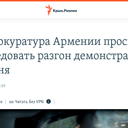
окуратура Армении прос
едовать разгон демонстр
ня
:49
ся
Читать без VPN