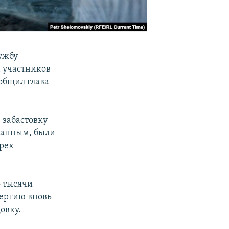
ужбу
 участников
общил глава
 забастовку
данным, были
трех
о тысячи
ергию вновь
овку.