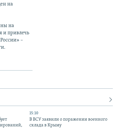
ен на
ены на
я и привлечь
 России» –
ги.
15:10
бует
В ВСУ заявили о поражении военного
нирований,
склада в Крыму