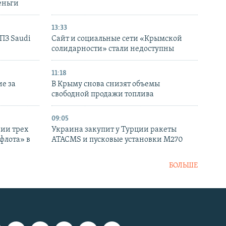
еньги
13:33
НПЗ Saudi
Сайт и социальные сети «Крымской
солидарности» стали недоступны
11:18
е за
В Крыму снова снизят объемы
свободной продажи топлива
09:05
нии трех
Украина закупит у Турции ракеты
флота» в
ATACMS и пусковые установки M270
БОЛЬШЕ