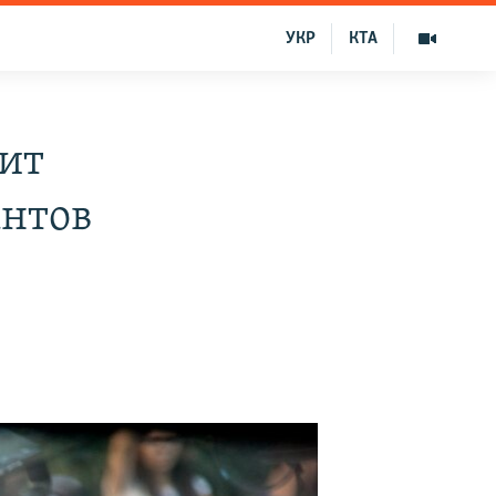
УКР
КТА
ит
антов