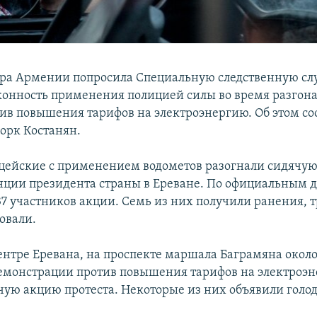
ра Армении попросила Специальную следственную сл
конность применения полицией силы во время разгона
тив повышения тарифов на электроэнергию. Об этом со
ворк Костанян.
цейские с применением водометов разогнали сидячую
нции президента страны в Ереване. По официальным 
7 участников акции. Семь из них получили ранения, 
овали.
ентре Еревана, на проспекте маршала Баграмяна окол
емонстрации против повышения тарифов на электроэн
чую акцию протеста. Некоторые из них объявили голод