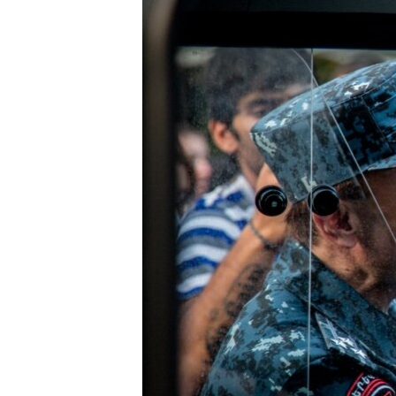
ПОБЕДИТЕЛЕЙ НЕ СУДЯТ?
КРЫМ.НЕПОКОРЕННЫЙ
ELIFBE
УКРАИНСКАЯ ПРОБЛЕМА КРЫМА