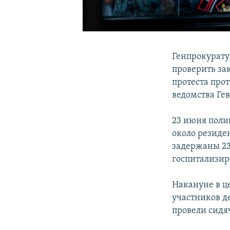
Генпрокурату
проверить за
протеста про
ведомства Ге
23 июня поли
около резиде
задержаны 23
госпитализир
Накануне в ц
участников д
провели сидя