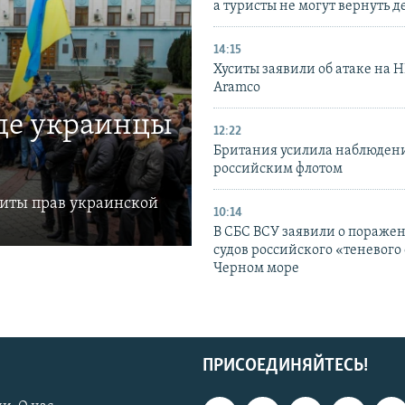
а туристы не могут вернуть д
14:15
Хуситы заявили об атаке на 
Aramco
где украинцы
12:22
Британия усилила наблюдени
российским флотом
щиты прав украинской
10:14
В СБС ВСУ заявили о пораже
судов российского «теневого 
Черном море
ПРИСОЕДИНЯЙТЕСЬ!