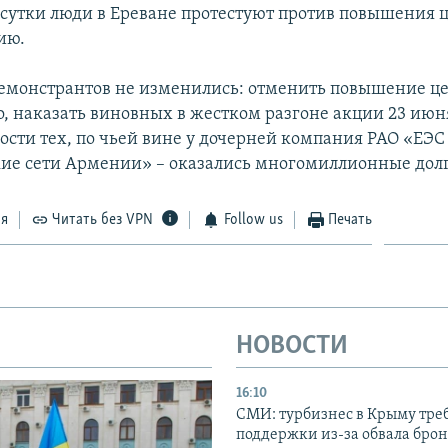
сутки люди в Ереване протестуют против повышения ц
ию.
емонстрантов не изменились: отменить повышение ц
о, наказать виновных в жестком разгоне акции 23 июн
ости тех, по чьей вине у дочерней компания РАО «ЕЭС
ие сети Армении» – оказались многомиллионные дол
ся
Читать без VPN
Follow us
Печать
НОВОСТИ
16:10
СМИ: турбизнес в Крыму тре
поддержки из-за обвала бро