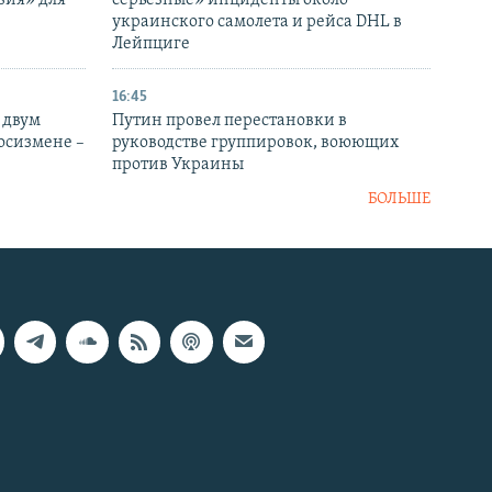
вия» для
серьезные» инциденты около
украинского самолета и рейса DHL в
Лейпциге
16:45
 двум
Путин провел перестановки в
госизмене –
руководстве группировок, воюющих
против Украины
БОЛЬШЕ