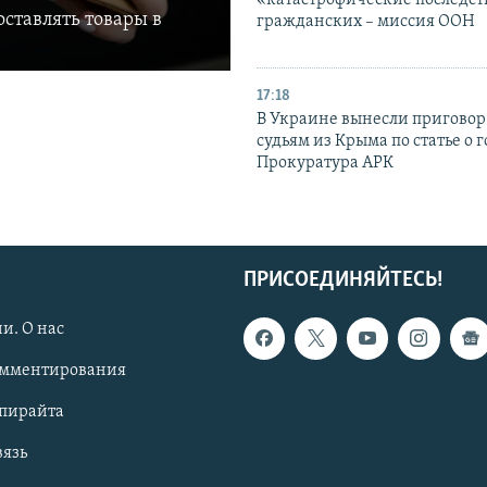
«катастрофические последст
ставлять товары в
гражданских – миссия ООН
17:18
В Украине вынесли приговор
судьям из Крыма по статье о 
Прокуратура АРК
ПРИСОЕДИНЯЙТЕСЬ!
и. О нас
омментирования
опирайта
вязь