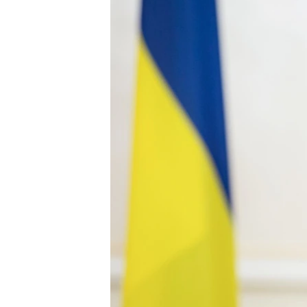
ПОБЕДИТЕЛЕЙ НЕ СУДЯТ?
КРЫМ.НЕПОКОРЕННЫЙ
ELIFBE
УКРАИНСКАЯ ПРОБЛЕМА КРЫМА