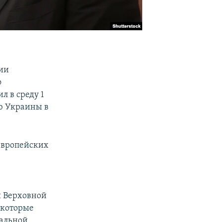
ии
о
л в среду 1
ю Украины в
 европейских
и Верховной
 которые
иальной