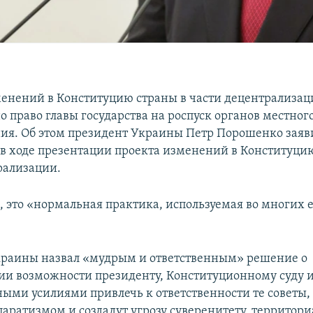
менений в Конституцию страны в части децентрализац
 право главы государства на роспуск органов местног
ия. Об этом президент Украины Петр Порошенко заяви
 в ходе презентации проекта изменений в Конституци
рализации.
м, это «нормальная практика, используемая во многих
раины назвал «мудрым и ответственным» решение о
ии возможности президенту, Конституционному суду 
ными усилиями привлечь к ответственности те советы,
паратизмом и создадут угрозу суверенитету, территор