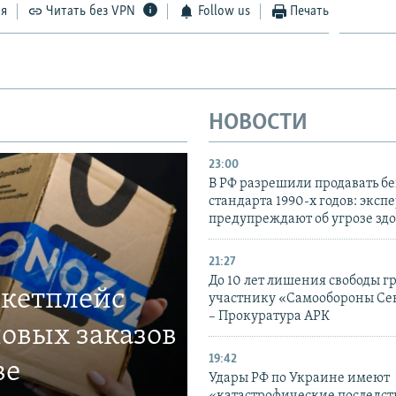
ся
Читать без VPN
Follow us
Печать
НОВОСТИ
23:00
В РФ разрешили продавать б
стандарта 1990-х годов: эксп
предупреждают об угрозе зд
21:27
До 10 лет лишения свободы г
ркетплейс
участнику «Самообороны Се
– Прокуратура АРК
овых заказов
19:42
ве
Удары РФ по Украине имеют