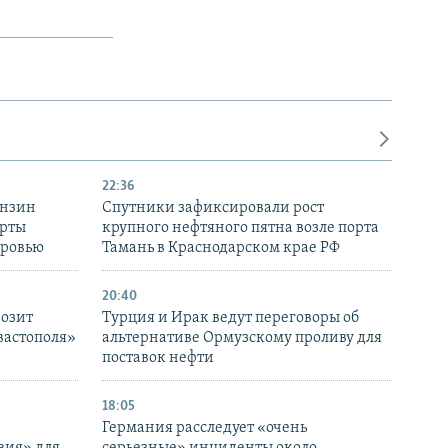
22:36
ензин
Спутники зафиксировали рост
ерты
крупного нефтяного пятна возле порта
оровью
Тамань в Краснодарском крае РФ
20:40
розит
Турция и Ирак ведут переговоры об
вастополя»
альтернативе Ормузскому проливу для
поставок нефти
18:05
Германия расследует «очень