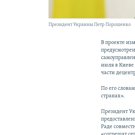
Президент Украины Петр Порошенко
В проекте из
предусмотрено
самоуправлен
июля в Киеве
части децент
По его слова
странах».
Президент Ук
предоставлен
Раде совмест
«согрешат се