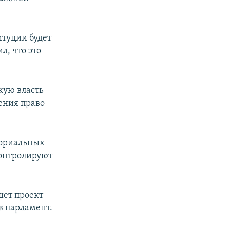
итуции будет
, что это
кую власть
ения право
ториальных
контролируют
шет проект
в парламент.