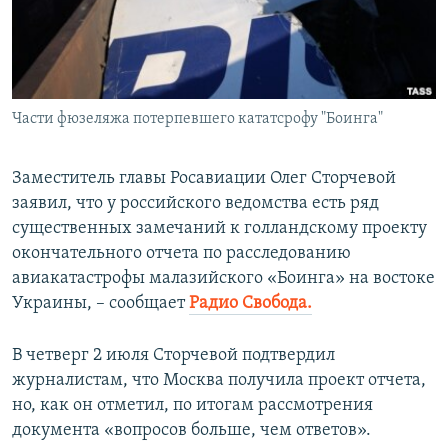
ПРИСОЕДИНЯЙТЕСЬ!
ПОБЕДИТЕЛЕЙ НЕ СУДЯТ?
КРЫМ.НЕПОКОРЕННЫЙ
ELIFBE
Части фюзеляжа потерпевшего кататсрофу "Боинга"
УКРАИНСКАЯ ПРОБЛЕМА КРЫМА
Все сайты RFE/RL
Заместитель главы Росавиации Олег Сторчевой
заявил, что у российского ведомства есть ряд
существенных замечаний к голландскому проекту
окончательного отчета по расследованию
авиакатастрофы малазийского «Боинга» на востоке
Украины, – сообщает
Радио Свобода.
В четверг 2 июля Сторчевой подтвердил
журналистам, что Москва получила проект отчета,
но, как он отметил, по итогам рассмотрения
документа «вопросов больше, чем ответов».