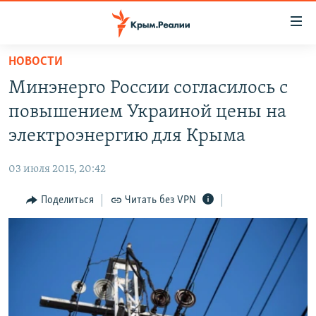
Доступность
ссылки
Вернуться
НОВОСТИ
к
НОВОСТИ
Минэнерго России согласилось с
основному
СПЕЦПРОЕКТЫ
содержанию
повышением Украиной цены на
ВОДА
Вернутся
ГРУЗ 200
электроэнергию для Крыма
к
ИСТОРИЯ
КАРТА ВОЕННЫХ ОБЪЕКТОВ КРЫМА
главной
03 июля 2015, 20:42
ЕЩЕ
11 ЛЕТ ОККУПАЦИИ КРЫМА. 11 ИСТОРИЙ СОПРОТИВЛЕНИЯ
навигации
Вернутся
Поделиться
Читать без VPN
РАДІО СВОБОДА
ИНТЕРАКТИВ
к
КАК ОБОЙТИ БЛОКИРОВКУ
ИНФОГРАФИКА
поиску
ТЕЛЕПРОЕКТ КРЫМ.РЕАЛИИ
Українською
СОВЕТЫ ПРАВОЗАЩИТНИКОВ
Qırımtatar
ПРОПАВШИЕ БЕЗ ВЕСТИ