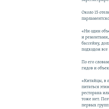
Около 15 оте
парламентско
«Ни один объ
и ремонтами,
бассейну, до
подходом все
По его слова
гидов и объе
«Китайцы, в 
питаться этим
ресторана ил
тоже нет. По
первых групп»