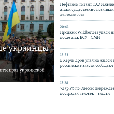
Нефтяной гигант ОАЭ заявляе
атаки существенно повлияли 
деятельность
20:41
Продажи Wildberries упали н
после атак ВСУ – СМИ
где украинцы
18:53
В Керчи дрон упал на жилой 
российские власти сообщают
щиты прав украинской
17:28
Удар РФ по Одессе: поврежде
пострадал человек – власти