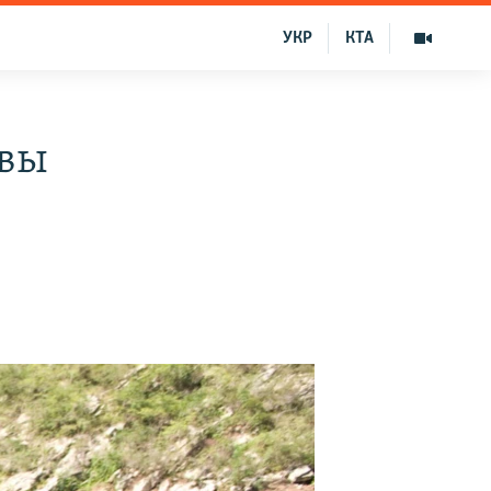
УКР
КТА
овы