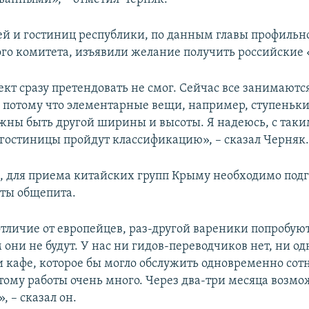
лей и гостиниц республики, по данным главы профильн
го комитета, изъявили желание получить российские 
ект сразу претендовать не смог. Сейчас все занимаютс
 потому что элементарные вещи, например, ступеньки
лжны быть другой ширины и высоты. Я надеюсь, с так
 гостиницы пройдут классификацию», – сказал Черняк
м, для приема китайских групп Крыму необходимо под
кты общепита.
отличие от европейцев, раз-другой вареники попробуют
 они не будут. У нас ни гидов-переводчиков нет, ни од
и кафе, которое бы могло обслужить одновременно сот
этому работы очень много. Через два-три месяца возм
, – сказал он.