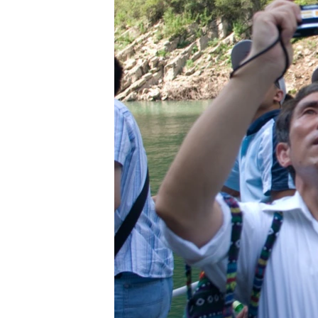
ПОБЕДИТЕЛЕЙ НЕ СУДЯТ?
КРЫМ.НЕПОКОРЕННЫЙ
ELIFBE
УКРАИНСКАЯ ПРОБЛЕМА КРЫМА