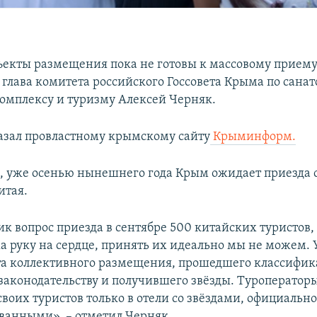
екты размещения пока не готовы к массовому приему
 глава комитета российского Госсовета Крыма по санат
омплексу и туризму Алексей Черняк.
казал провластному крымскому сайту
Крыминформ.
м, уже осенью нынешнего года Крым ожидает приезда 
итая.
к вопрос приезда в сентябре 500 китайских туристов, 
а руку на сердце, принять их идеально мы не можем. 
та коллективного размещения, прошедшего классифи
законодательству и получившего звёзды. Туроператор
своих туристов только в отели со звёздами, официальн
ванными», – отметил Черняк.