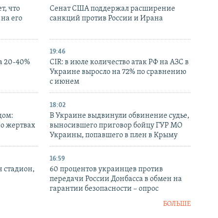
т, что
Сенат США поддержал расширение
на его
санкций против России и Ирана
19:46
а 20-40%
CIR: в июле количество атак РФ на АЗС в
Украине выросло на 72% по сравнению
с июнем
18:02
дом:
В Украине выдвинули обвинение судье,
 о жертвах
выносившего приговор бойцу ГУР МО
Украины, попавшего в плен в Крыму
16:59
н стадион,
60 процентов украинцев против
передачи России Донбасса в обмен на
гарантии безопасности – опрос
БОЛЬШЕ