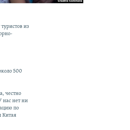
 туристов из
орно-
около 500
а, честно
У нас нет ни
кацию по
ы Китая
о