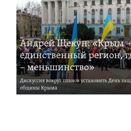
Андрей Щекун: «Крым –
единственный регион, 
– меньшинство»
Дискуссия вокруг планов установить День за
общины Крыма