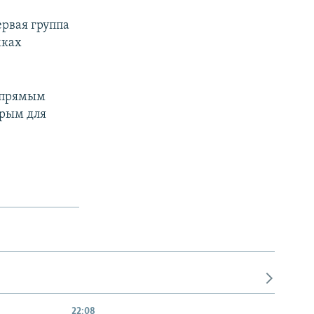
ервая группа
мках
ь прямым
Крым для
22:08