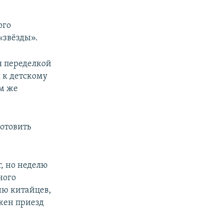
ого
«звёзды».
я переделкой
 к детскому
им же
.
готовить
, но неделю
ного
ню китайцев,
ожен приезд