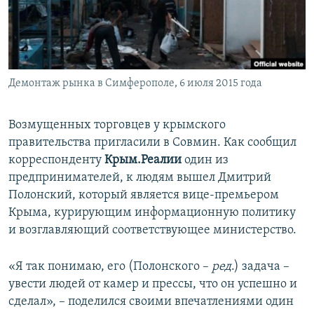
ПРИСОЕДИНЯЙТЕСЬ!
ПОБЕДИТЕЛЕЙ НЕ СУДЯТ?
КРЫМ.НЕПОКОРЕННЫЙ
ELIFBE
Демонтаж рынка в Симферополе, 6 июля 2015 года
УКРАИНСКАЯ ПРОБЛЕМА КРЫМА
Все сайты RFE/RL
Возмущенных торговцев у крымского
правительства пригласили в Совмин. Как сообщил
корреспонденту
Крым.Реалии
один из
предпринимателей, к людям вышел Дмитрий
Полонский, который является вице-премьером
Крыма, курирующим информационную политику
и возглавляющий соответствующее министерство.
«Я так понимаю, его (Полонского –
ред
.) задача –
увести людей от камер и прессы, что он успешно и
сделал», – поделился своими впечатлениями один