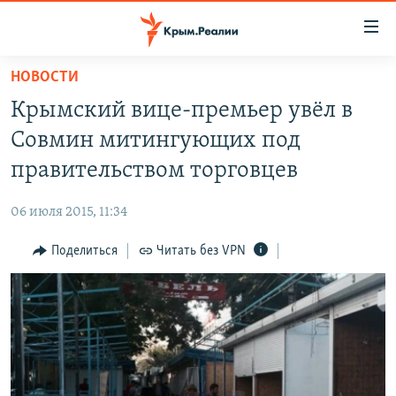
Доступность
ссылки
Вернуться
НОВОСТИ
к
НОВОСТИ
Крымский вице-премьер увёл в
основному
СПЕЦПРОЕКТЫ
содержанию
Совмин митингующих под
ВОДА
Вернутся
ГРУЗ 200
правительством торговцев
к
ИСТОРИЯ
КАРТА ВОЕННЫХ ОБЪЕКТОВ КРЫМА
главной
06 июля 2015, 11:34
ЕЩЕ
11 ЛЕТ ОККУПАЦИИ КРЫМА. 11 ИСТОРИЙ СОПРОТИВЛЕНИЯ
навигации
Вернутся
Поделиться
Читать без VPN
РАДІО СВОБОДА
ИНТЕРАКТИВ
к
КАК ОБОЙТИ БЛОКИРОВКУ
ИНФОГРАФИКА
поиску
ТЕЛЕПРОЕКТ КРЫМ.РЕАЛИИ
Українською
СОВЕТЫ ПРАВОЗАЩИТНИКОВ
Qırımtatar
ПРОПАВШИЕ БЕЗ ВЕСТИ