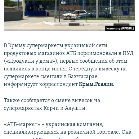
ПРИСОЕДИНЯЙТЕСЬ!
ПОБЕДИТЕЛЕЙ НЕ СУДЯТ?
КРЫМ.НЕПОКОРЕННЫЙ
ELIFBE
УКРАИНСКАЯ ПРОБЛЕМА КРЫМА
В Крыму супермаркеты украинской сети
Все сайты RFE/RL
продуктовых магазинов АТБ переименовали в ПУД
(«Продукты у дома»), первые сообщения об этом
появились в конце июня. Очередную вывеску на
супермаркете сменили в Бахчисарае, –
информирует корреспондент
Крым.Реалии
.
Также сообщается о смене вывесок на
супермаркетах Керчи и Алушты.
«АТБ-маркет» – украинская компания,
специализирующаяся на розничной торговле. Она