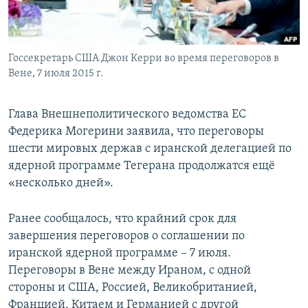
ПРИСОЕДИНЯЙТЕСЬ!
ПОБЕДИТЕЛЕЙ НЕ СУДЯТ?
КРЫМ.НЕПОКОРЕННЫЙ
Госсекретарь США Джон Керри во время переговоров в
ELIFBE
Вене, 7 июля 2015 г.
УКРАИНСКАЯ ПРОБЛЕМА КРЫМА
Все сайты RFE/RL
Глава Внешнеполитического ведомства ЕС
Федерика Могерини заявила, что переговоры
шести мировых держав с иранской делегацией по
ядерной программе Тегерана продолжатся ещё
«несколько дней».
Ранее сообщалось, что крайний срок для
завершения переговоров о соглашении по
иранской ядерной программе – 7 июля.
Переговоры в Вене между Ираном, с одной
стороны и США, Россией, Великобританией,
Францией, Китаем и Германией с другой