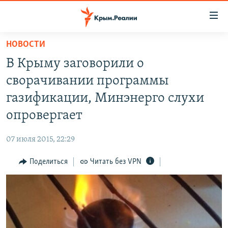
Доступность
ссылки
Вернуться
НОВОСТИ
к
НОВОСТИ
В Крыму заговорили о
основному
СПЕЦПРОЕКТЫ
содержанию
сворачивании программы
ВОДА
Вернутся
ГРУЗ 200
газификации, Минэнерго слухи
к
ИСТОРИЯ
КАРТА ВОЕННЫХ ОБЪЕКТОВ КРЫМА
опровергает
главной
ЕЩЕ
11 ЛЕТ ОККУПАЦИИ КРЫМА. 11 ИСТОРИЙ СОПРОТИВЛЕНИЯ
навигации
07 июля 2015, 22:29
Вернутся
РАДІО СВОБОДА
ИНТЕРАКТИВ
к
Поделиться
Читать без VPN
КАК ОБОЙТИ БЛОКИРОВКУ
ИНФОГРАФИКА
поиску
ТЕЛЕПРОЕКТ КРЫМ.РЕАЛИИ
Українською
СОВЕТЫ ПРАВОЗАЩИТНИКОВ
Qırımtatar
ПРОПАВШИЕ БЕЗ ВЕСТИ