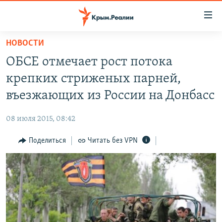
Доступность
ссылки
Вернуться
НОВОСТИ
к
НОВОСТИ
ОБСЕ отмечает рост потока
основному
СПЕЦПРОЕКТЫ
содержанию
крепких стриженых парней,
ВОДА
Вернутся
ГРУЗ 200
въезжающих из России на Донбасс
к
ИСТОРИЯ
КАРТА ВОЕННЫХ ОБЪЕКТОВ КРЫМА
главной
08 июля 2015, 08:42
ЕЩЕ
11 ЛЕТ ОККУПАЦИИ КРЫМА. 11 ИСТОРИЙ СОПРОТИВЛЕНИЯ
навигации
Вернутся
Поделиться
Читать без VPN
РАДІО СВОБОДА
ИНТЕРАКТИВ
к
КАК ОБОЙТИ БЛОКИРОВКУ
ИНФОГРАФИКА
поиску
ТЕЛЕПРОЕКТ КРЫМ.РЕАЛИИ
Українською
СОВЕТЫ ПРАВОЗАЩИТНИКОВ
Qırımtatar
ПРОПАВШИЕ БЕЗ ВЕСТИ