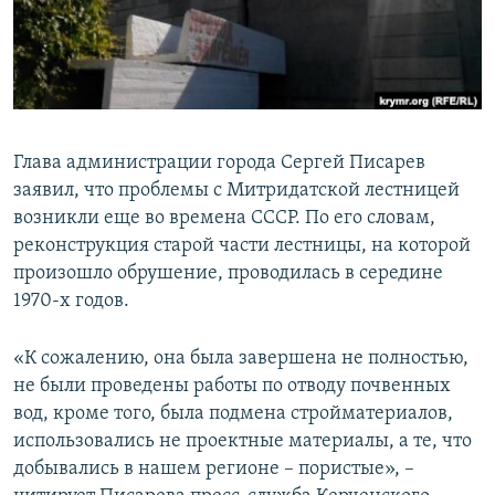
ПРИСОЕДИНЯЙТЕСЬ!
ПОБЕДИТЕЛЕЙ НЕ СУДЯТ?
КРЫМ.НЕПОКОРЕННЫЙ
ELIFBE
УКРАИНСКАЯ ПРОБЛЕМА КРЫМА
Глава администрации города Сергей Писарев
Все сайты RFE/RL
заявил, что проблемы с Митридатской лестницей
возникли еще во времена СССР. По его словам,
реконструкция старой части лестницы, на которой
произошло обрушение, проводилась в середине
1970-х годов.
«К сожалению, она была завершена не полностью,
не были проведены работы по отводу почвенных
вод, кроме того, была подмена стройматериалов,
использовались не проектные материалы, а те, что
добывались в нашем регионе – пористые», –