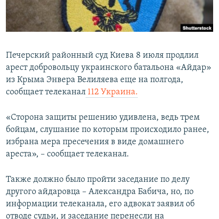
ПРИСОЕДИНЯЙТЕСЬ!
ПОБЕДИТЕЛЕЙ НЕ СУДЯТ?
КРЫМ.НЕПОКОРЕННЫЙ
ELIFBE
Печерский районный суд Киева 8 июля продлил
УКРАИНСКАЯ ПРОБЛЕМА КРЫМА
арест добровольцу украинского батальона «Айдар»
Все сайты RFE/RL
из Крыма Энвера Велиляева еще на полгода,
сообщает телеканал
112 Украина.
«Сторона защиты решению удивлена, ведь трем
бойцам, слушание по которым происходило ранее,
избрана мера пресечения в виде домашнего
ареста», – сообщает телеканал.
Также должно было пройти заседание по делу
другого айдаровца – Александра Бабича, но, по
информации телеканала, его адвокат заявил об
отводе судьи, и заседание перенесли на