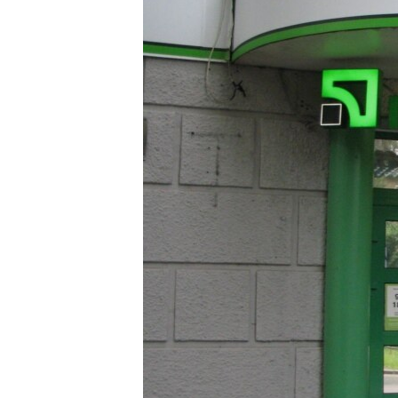
ПОБЕДИТЕЛЕЙ НЕ СУДЯТ?
КРЫМ.НЕПОКОРЕННЫЙ
ELIFBE
УКРАИНСКАЯ ПРОБЛЕМА КРЫМА