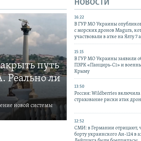
НОВОСТИ
16:22
В ГУР МО Украины опублико
с морских дронов Magura, ко
участвовали в атке на Ялту 7 
15:15
В ГУР МО Украины заявили об
закрыть путь
ПЗРК «Панцирь-С1» и военны
Крыму
. Реально ли
13:50
Россия: Wildberries включила
страхование риски атак дро
ление новой системы
12:52
СМИ: в Германии отрицают, ч
борту украинского Ан-124 в 
Лейпцига были боеприпасы