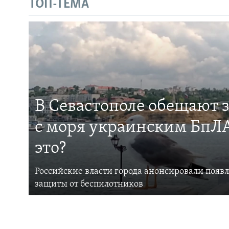
ТОП-ТЕМА
В Севастополе обещают 
с моря украинским БпЛА
это?
Российские власти города анонсировали появ
защиты от беспилотников