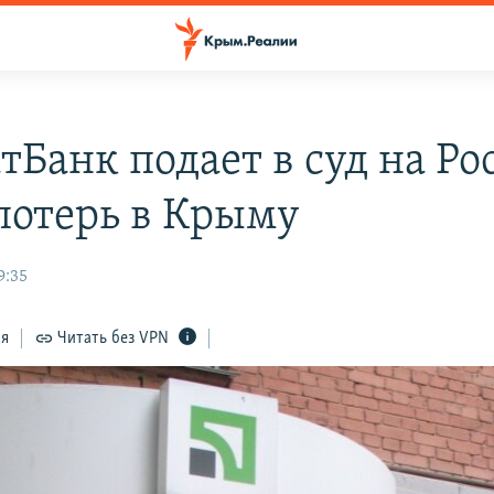
тБанк подает в суд на Р
 потерь в Крыму
9:35
ся
Читать без VPN