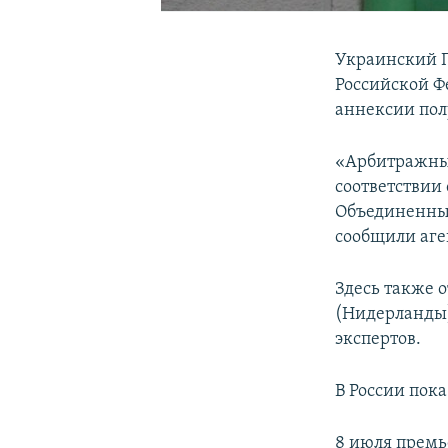
Украинский П
Российской Ф
аннексии пол
«Арбитражный
соответствии
Объединенны
сообщили аген
Здесь также о
(Нидерланды)
экспертов.
В России пок
8 июля премь