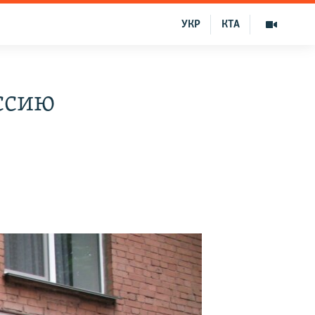
УКР
КТА
оссию