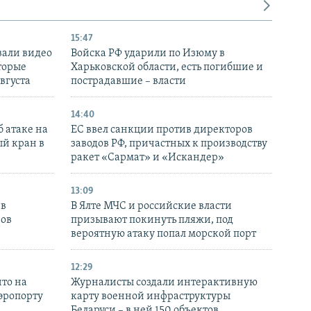
15:47
вали видео
Войска РФ ударили по Изюму в
торые
Харьковской области, есть погибшие и
августа
пострадавшие – власти
14:40
 атаке на
ЕС ввел санкции против директоров
й кран в
заводов РФ, причастных к производству
ракет «Сармат» и «Искандер»
13:09
 в
В Ялте МЧС и российские власти
нов
призывают покинуть пляжи, под
вероятную атаку попал морской порт
12:29
то на
Журналисты создали интерактивную
аэропорту
карту военной инфраструктуры
Беларуси – в ней 150 объектов