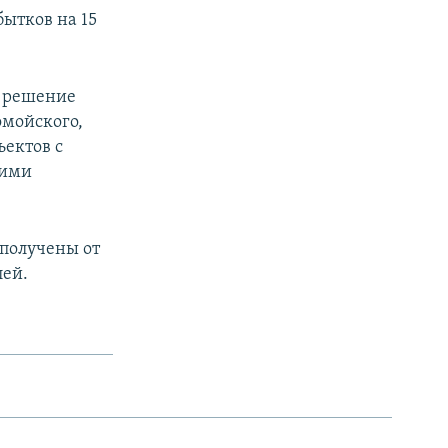
ытков на 15
и решение
омойского,
ъектов с
кими
 получены от
лей.