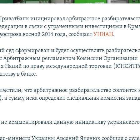
риватБанк инициировал арбитражное разбирательств
едерации в связи с утраченными инвестициями в Кры
уострова весной 2014 года, сообщает
УНИАН
.
 суд сформирован и будет осуществлять разбирательс
 с Арбитражным регламентом Комиссии Организации
х Наций по праву международной торговли (ЮНСИТРА
тству в банке.
тметили, что арбитражное разбирательство состоится в
, а сумму иска определит специальная комиссия запа
а не комментировали данную инициативу украинского
ер-министр Украины Арсений Яценюк сообщил о суде