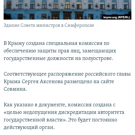
ПРИСОЕДИНЯЙТЕСЬ!
ПОБЕДИТЕЛЕЙ НЕ СУДЯТ?
КРЫМ.НЕПОКОРЕННЫЙ
Здание Совета министров в Симферополе
ELIFBE
УКРАИНСКАЯ ПРОБЛЕМА КРЫМА
В Крыму создана специальная комиссия по
Все сайты RFE/RL
обеспечению защиты прав лиц, замещающих
государственные должности на полуострове.
Соответствующее распоряжение российского главы
Крыма Сергея Аксенова размещено на сайте
Совмина.
Как указано в документе, комиссия создана с
«целью недопущения дискредитации авторитета
государственной власти». Это будет постоянно
действующий орган.