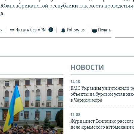
 Южноафриканской республики как места проведения
а.
ся
Читать без VPN
Follow us
Печать
НОВОСТИ
14:18
ВМС Украины уничтожили р
объекты на буровой установ
в Черном море
12:08
Журналист Есипенко рассказ
деле крымского автомехани