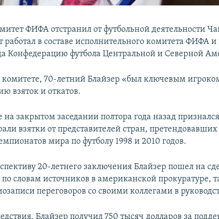
митет ФИФА отстранил от футбольной деятельности Ча
т работал в составе исполнительного комитета ФИФА и 
ода Конфедерацию футбола Центральной и Северной Ам
в комитете, 70-летний Блайзер «был ключевым игроко
ию взяток и откатов.
е на закрытом заседании полтора года назад признался,
брали взятки от представителей стран, претендовавших
мпионатов мира по футболу 1998 и 2010 годов.
спективу 20-летнего заключения Блайзер пошел на сде
, по словам источников в американской прокуратуре, 
иозаписи переговоров со своими коллегами в руководс
едствия, Блайзер получил 750 тысяч долларов за подд