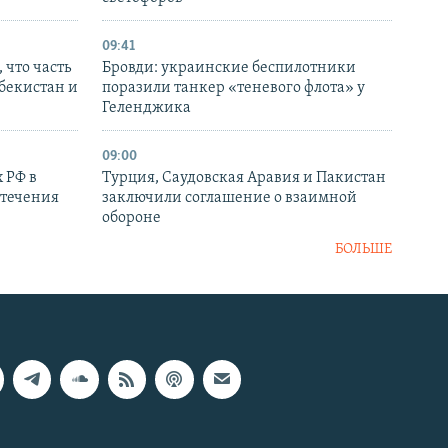
09:41
 что часть
Бровди: украинские беспилотники
збекистан и
поразили танкер «теневого флота» у
Геленджика
09:00
 РФ в
Турция, Саудовская Аравия и Пакистан
стечения
заключили соглашение о взаимной
обороне
БОЛЬШЕ