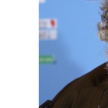
ПОБЕДИТЕЛЕЙ НЕ СУДЯТ?
КРЫМ.НЕПОКОРЕННЫЙ
ELIFBE
УКРАИНСКАЯ ПРОБЛЕМА КРЫМА