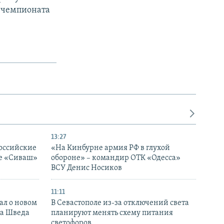
 чемпионата
13:27
оссийские
«На Кинбурне армия РФ в глухой
ке «Сиваш»
обороне» – командир ОТК «Одесса»
ВСУ Денис Носиков
11:11
ал о новом
В Севастополе из-за отключений света
ка Шведа
планируют менять схему питания
светофоров