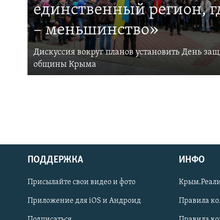
единственный регион, 
– меньшинство»
Дискуссия вокруг планов установить День за
общины Крыма
ПОДДЕРЖКА
ИНФО
Українською
Присылайте свои видео и фото
Крым.Реали
Qırımtatar
Приложение для iOS и Андроид
Правила к
Подписаться
Правила к