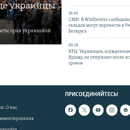
где украинцы
10:45
СМИ: В Wildberries сообщили,
складов могут перенести в У
щиты прав украинской
Беларусь
09:29
КРЦ: Украинцев, осужденных
Крыму, не отпускают после и
сроков
ПРИСОЕДИНЯЙТЕСЬ!
и. О нас
омментирования
опирайта