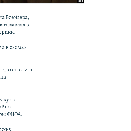
ка Блейзера,
возглавлял в
ерики.
м» в схемах
 что он сам и
 на
лку со
тайно
тве ФИФА.
ержку