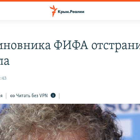
иновника ФИФА отстрани
ла
:43
ся
Читать без VPN