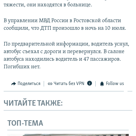
тяжести, они находятся в больнице.
ПРИСОЕДИНЯЙТЕСЬ!
ПОБЕДИТЕЛЕЙ НЕ СУДЯТ?
КРЫМ.НЕПОКОРЕННЫЙ
В управлении МВД России в Ростовской области
ELIFBE
сообщили, что ДТП произошло в ночь на 10 июля.
УКРАИНСКАЯ ПРОБЛЕМА КРЫМА
По предварительной информации, водитель уснул,
Все сайты RFE/RL
автобус съехал с дороги и перевернулся. В салоне
автобуса находились водитель и 47 пассажиров.
Погибших нет.
Поделиться
Читать без VPN
Follow us
ЧИТАЙТЕ ТАКЖЕ:
ТОП-ТЕМА