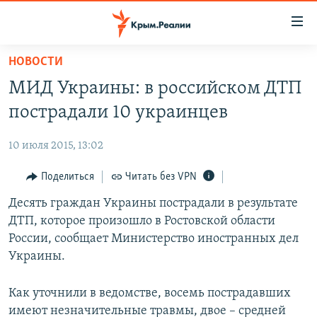
Доступность
ссылки
Вернуться
НОВОСТИ
к
НОВОСТИ
МИД Украины: в российском ДТП
основному
СПЕЦПРОЕКТЫ
содержанию
пострадали 10 украинцев
ВОДА
Вернутся
ГРУЗ 200
к
10 июля 2015, 13:02
ИСТОРИЯ
КАРТА ВОЕННЫХ ОБЪЕКТОВ КРЫМА
главной
ЕЩЕ
Поделиться
Читать без VPN
11 ЛЕТ ОККУПАЦИИ КРЫМА. 11 ИСТОРИЙ СОПРОТИВЛЕНИЯ
навигации
Вернутся
РАДІО СВОБОДА
Десять граждан Украины пострадали в результате
ИНТЕРАКТИВ
к
ДТП, которое произошло в Ростовской области
КАК ОБОЙТИ БЛОКИРОВКУ
ИНФОГРАФИКА
поиску
России, сообщает Министерство иностранных дел
ТЕЛЕПРОЕКТ КРЫМ.РЕАЛИИ
Украины.
Українською
СОВЕТЫ ПРАВОЗАЩИТНИКОВ
Qırımtatar
Как уточнили в ведомстве, восемь пострадавших
ПРОПАВШИЕ БЕЗ ВЕСТИ
имеют незначительные травмы, двое – средней