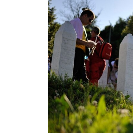
ПОБЕДИТЕЛЕЙ НЕ СУДЯТ?
КРЫМ.НЕПОКОРЕННЫЙ
ELIFBE
УКРАИНСКАЯ ПРОБЛЕМА КРЫМА