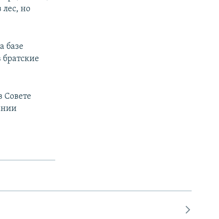
лес, но
а базе
в братские
в Совете
ании