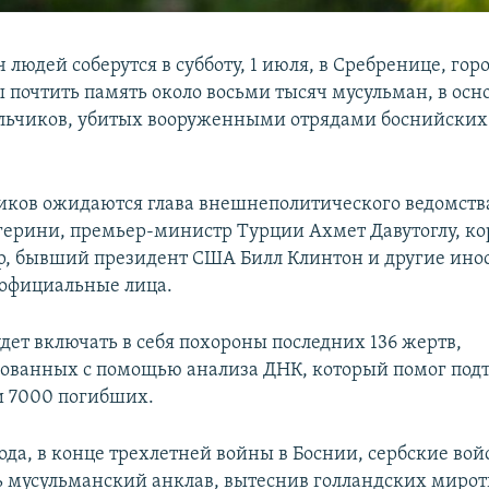
 людей соберутся в субботу, 1 июля, в Сребренице, гор
ы почтить память около восьми тысяч мусульман, в осн
ьчиков, убитых вооруженными отрядами боснийских 
иков ожидаются глава внешнеполитического ведомств
ерини, премьер-министр Турции Ахмет Давутоглу, ко
, бывший президент США Билл Клинтон и другие ино
официальные лица.
дет включать в себя похороны последних 136 жертв,
ванных с помощью анализа ДНК, который помог под
и 7000 погибших.
года, в конце трехлетней войны в Боснии, сербские вой
ь мусульманский анклав, вытеснив голландских миро