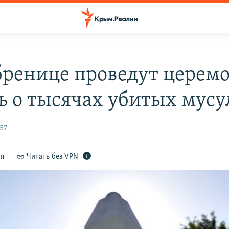
бренице проведут церем
ь о тысячах убитых мус
:57
ся
Читать без VPN