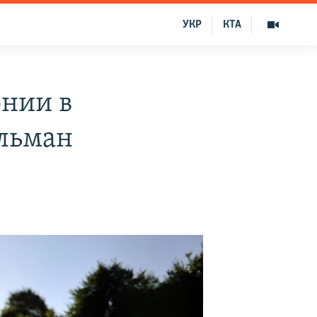
УКР
КТА
онии в
ульман