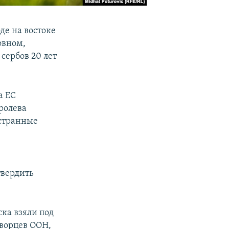
оде на востоке
овном,
сербов 20 лет
а ЕС
ролева
странные
твердить
ска взяли под
творцев ООН,