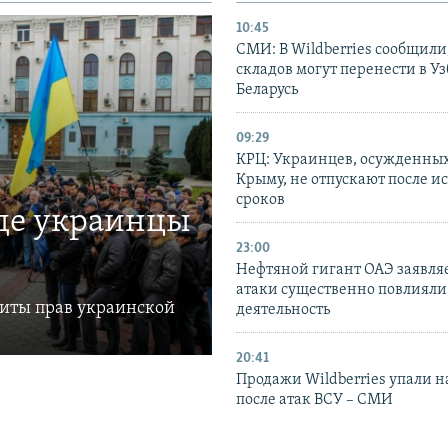
10:45
СМИ: В Wildberries сообщили,
складов могут перенести в У
Беларусь
09:29
КРЦ: Украинцев, осужденных
Крыму, не отпускают после и
сроков
где украинцы
23:00
Нефтяной гигант ОАЭ заявляе
атаки существенно повлияли 
щиты прав украинской
деятельность
20:41
Продажи Wildberries упали н
после атак ВСУ – СМИ