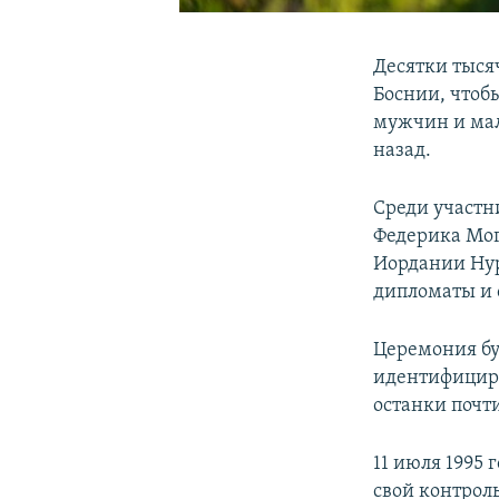
Десятки тысяч
Боснии, чтоб
мужчин и мал
назад.
Среди участн
Федерика Мог
Иордании Нур
дипломаты и 
Церемония бу
идентифициро
останки почт
11 июля 1995 
свой контрол