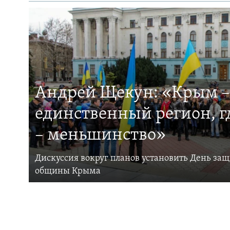
Андрей Щекун: «Крым –
единственный регион, 
– меньшинство»
Дискуссия вокруг планов установить День за
общины Крыма