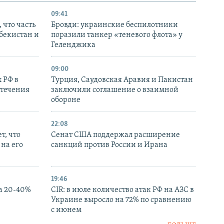
09:41
 что часть
Бровди: украинские беспилотники
збекистан и
поразили танкер «теневого флота» у
Геленджика
09:00
 РФ в
Турция, Саудовская Аравия и Пакистан
стечения
заключили соглашение о взаимной
обороне
22:08
т, что
Сенат США поддержал расширение
на его
санкций против России и Ирана
19:46
а 20-40%
CIR: в июле количество атак РФ на АЗС в
Украине выросло на 72% по сравнению
с июнем