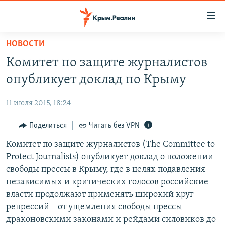
Доступность
ссылки
Вернуться
НОВОСТИ
к
НОВОСТИ
Комитет по защите журналистов
основному
СПЕЦПРОЕКТЫ
содержанию
опубликует доклад по Крыму
ВОДА
Вернутся
ГРУЗ 200
к
11 июля 2015, 18:24
ИСТОРИЯ
КАРТА ВОЕННЫХ ОБЪЕКТОВ КРЫМА
главной
ЕЩЕ
Поделиться
Читать без VPN
11 ЛЕТ ОККУПАЦИИ КРЫМА. 11 ИСТОРИЙ СОПРОТИВЛЕНИЯ
навигации
Вернутся
РАДІО СВОБОДА
Комитет по защите журналистов (The Committee to
ИНТЕРАКТИВ
к
Protect Journalists) опубликует доклад о положении
КАК ОБОЙТИ БЛОКИРОВКУ
ИНФОГРАФИКА
поиску
свободы прессы в Крыму, где в целях подавления
ТЕЛЕПРОЕКТ КРЫМ.РЕАЛИИ
независимых и критических голосов российские
Українською
власти продолжают применять широкий круг
СОВЕТЫ ПРАВОЗАЩИТНИКОВ
Qırımtatar
репрессий – от ущемления свободы прессы
ПРОПАВШИЕ БЕЗ ВЕСТИ
драконовскими законами и рейдами силовиков до