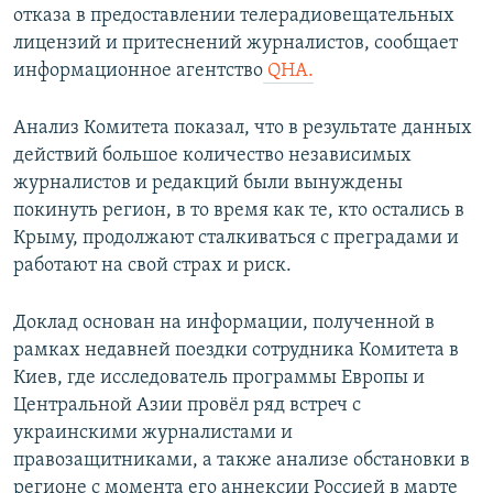
отказа в предоставлении телерадиовещательных
ПРИСОЕДИНЯЙТЕСЬ!
ПОБЕДИТЕЛЕЙ НЕ СУДЯТ?
лицензий и притеснений журналистов, сообщает
КРЫМ.НЕПОКОРЕННЫЙ
информационное агентство
QHA.
ELIFBE
Анализ Комитета показал, что в результате данных
УКРАИНСКАЯ ПРОБЛЕМА КРЫМА
действий большое количество независимых
Все сайты RFE/RL
журналистов и редакций были вынуждены
покинуть регион, в то время как те, кто остались в
Крыму, продолжают сталкиваться с преградами и
работают на свой страх и риск.
Доклад основан на информации, полученной в
рамках недавней поездки сотрудника Комитета в
Киев, где исследователь программы Европы и
Центральной Азии провёл ряд встреч с
украинскими журналистами и
правозащитниками, а также анализе обстановки в
регионе с момента его аннексии Россией в марте