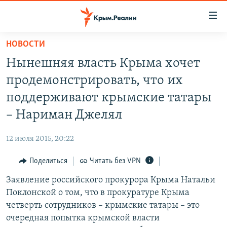
Доступность
ссылки
Вернуться
НОВОСТИ
к
НОВОСТИ
Нынешняя власть Крыма хочет
основному
СПЕЦПРОЕКТЫ
содержанию
продемонстрировать, что их
ВОДА
Вернутся
ГРУЗ 200
поддерживают крымские татары
к
ИСТОРИЯ
КАРТА ВОЕННЫХ ОБЪЕКТОВ КРЫМА
– Нариман Джелял
главной
ЕЩЕ
11 ЛЕТ ОККУПАЦИИ КРЫМА. 11 ИСТОРИЙ СОПРОТИВЛЕНИЯ
навигации
12 июля 2015, 20:22
Вернутся
РАДІО СВОБОДА
ИНТЕРАКТИВ
к
Поделиться
Читать без VPN
КАК ОБОЙТИ БЛОКИРОВКУ
ИНФОГРАФИКА
поиску
Заявление российского прокурора Крыма Натальи
ТЕЛЕПРОЕКТ КРЫМ.РЕАЛИИ
Українською
Поклонской о том, что в прокуратуре Крыма
СОВЕТЫ ПРАВОЗАЩИТНИКОВ
четверть сотрудников – крымские татары – это
Qırımtatar
очередная попытка крымской власти
ПРОПАВШИЕ БЕЗ ВЕСТИ