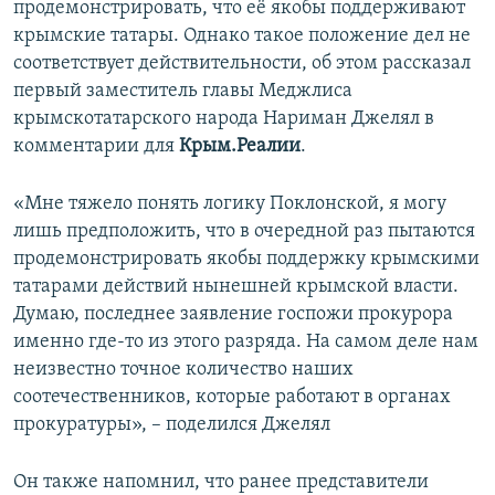
продемонстрировать, что её якобы поддерживают
ПРИСОЕДИНЯЙТЕСЬ!
ПОБЕДИТЕЛЕЙ НЕ СУДЯТ?
крымские татары. Однако такое положение дел не
КРЫМ.НЕПОКОРЕННЫЙ
соответствует действительности, об этом рассказал
первый заместитель главы Меджлиса
ELIFBE
крымскотатарского народа Нариман Джелял в
УКРАИНСКАЯ ПРОБЛЕМА КРЫМА
комментарии для
Крым.Реалии
.
Все сайты RFE/RL
«Мне тяжело понять логику Поклонской, я могу
лишь предположить, что в очередной раз пытаются
продемонстрировать якобы поддержку крымскими
татарами действий нынешней крымской власти.
Думаю, последнее заявление госпожи прокурора
именно где-то из этого разряда. На самом деле нам
неизвестно точное количество наших
соотечественников, которые работают в органах
прокуратуры», – поделился Джелял
Он также напомнил, что ранее представители